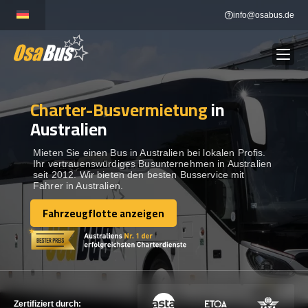
Skip
info@osabus.de
to
content
Charter-Busvermietung
in
Show dropdown
BUSVERMIETUNG
Australien
Show dropdown
REISEZIELE
Mieten Sie einen Bus in Australien bei lokalen Profis.
Ihr vertrauenswürdiges Busunternehmen in Australien
seit 2012. Wir bieten den besten Busservice mit
Fahrer in Australien.
FLOTTE
Fahrzeugflotte anzeigen
Fahrzeugflotte anzeigen
KONTAKTIEREN SIE UNS
KONTAKTIEREN SIE UNS
Zertifiziert durch: