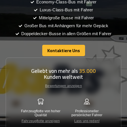
Economy-Class-Bus mit Fahrer
Luxus-Class-Bus mit Fahrer
Mittelgroße Busse mit Fahrer
Großer Bus mit Anhängern für mehr Gepäck
Doppeldecker-Busse in allen Größen mit Fahrer
Kontaktiere Uns
Kontaktiere Uns
Geliebt von mehr als
35.000
Kunden weltweit
Bewertungen anzeigen
Fahrzeugflotte von hoher
Professioneller
Gara
Qualität
persönlicher Fahrer
nied
Fahrzeugflotte anzeigen
Lass uns reden!
Kon