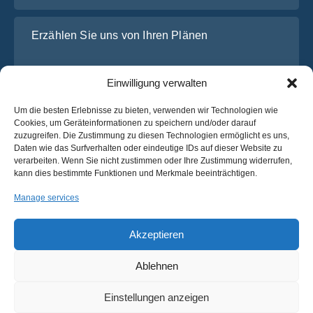
Erzählen Sie uns von Ihren Plänen
Einwilligung verwalten
Um die besten Erlebnisse zu bieten, verwenden wir Technologien wie
Cookies, um Geräteinformationen zu speichern und/oder darauf
zuzugreifen. Die Zustimmung zu diesen Technologien ermöglicht es uns,
Daten wie das Surfverhalten oder eindeutige IDs auf dieser Website zu
verarbeiten. Wenn Sie nicht zustimmen oder Ihre Zustimmung widerrufen,
Ich habe die
Datenschutz-Bestimmungen
von OsaBus
kann dies bestimmte Funktionen und Merkmale beeinträchtigen.
gelesen und stimme ihnen zu.
Manage services
Ein Angebot einholen
Ein Angebot einholen
Akzeptieren
Ablehnen
Deutsch
Einstellungen anzeigen
© 2025 OsaBus © Alle Rechte vorbehalten.
Datenschutz-
Bedingungen &
Nachrichten