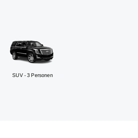
Personen
Business sedan -