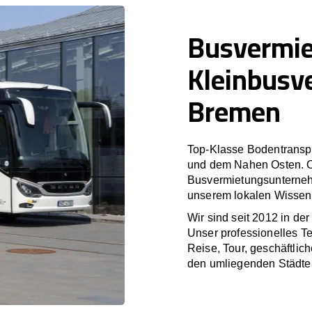
Busvermi
Kleinbusv
Bremen
Top-Klasse Bodentranspo
und dem Nahen Osten. O
Busvermietungsunterneh
unserem lokalen Wissen 
Wir sind seit 2012 in de
Unser professionelles T
Reise, Tour, geschäftli
den umliegenden Städte