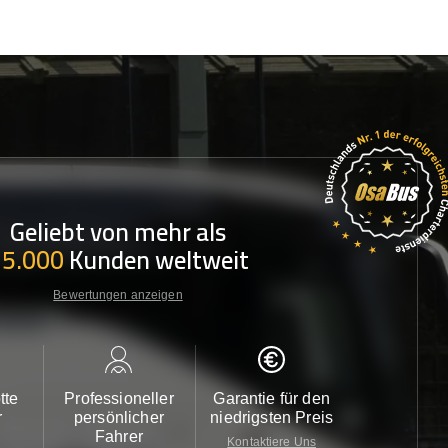
Geliebt von mehr als
35.000
Kunden weltweit
Bewertungen anzeigen
tte
Professioneller
Garantie für den
Kundendi
r
persönlicher
niedrigsten Preis
24/7
Fahrer
Kontaktiere Uns
Kontaktiere