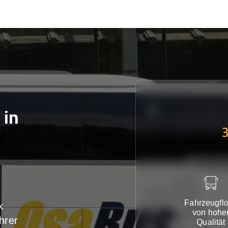
in
Fahrzeugflo
k
von hohe
hrer
Qualität