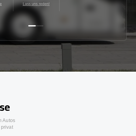
te
Lass uns reden!
sse
n Autos
privat