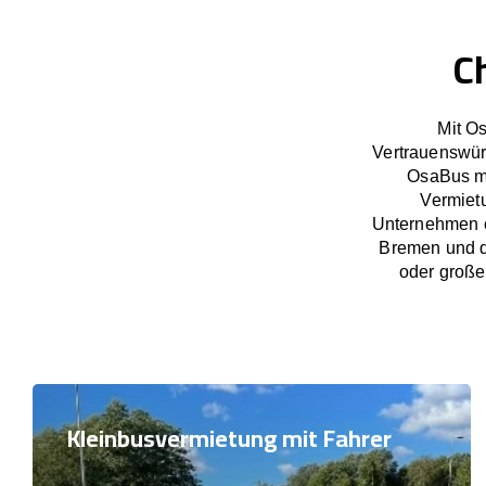
C
Mit O
Vertrauenswür
OsaBus ma
Vermietu
Unternehmen e
Bremen und d
oder große
Kleinbusvermietung mit Fahrer