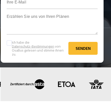
Erzählen Sie uns von Ihren Plänen
Ich habe die
Datenschutz-Bestimmungen
von
SENDEN
OsaBus gelesen und stimme ihnen
SENDEN
zu.
Zertifiziert durch: