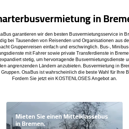
harterbusvermietung in Brem
saBus garantieren wir den besten Busvermietungsservice in B
dig bei Tausenden von Reisenden und Organisationen aus de
cht Gruppenreisen einfach und erschwinglich. Bus-, Minibus
ngsdienste mit Fahrer sowie private Transferdienste in Brem
xpandiert stetig, um hervorragende Busvermietungsdienste un
en angrenzenden Ländern anzubieten. Busvermietung in Brem
 Gruppen. OsaBus ist wahrscheinlich die beste Wahl für Ihre B
Fordern Sie jetzt ein KOSTENLOSES Angebot an.
Mieten Sie einen Mittelklassebus
in Bremen.