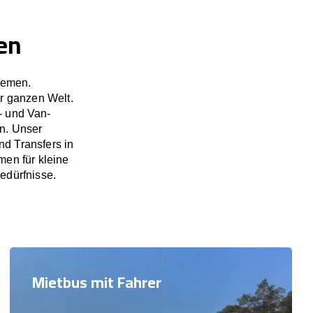
en
remen.
r ganzen Welt.
- und Van-
en. Unser
d Transfers in
en für kleine
edürfnisse.
Mietbus mit Fahrer