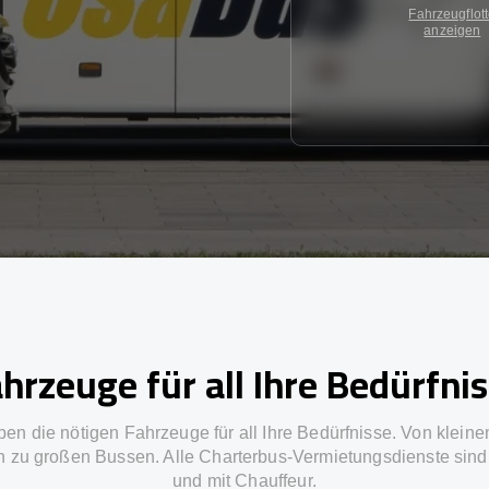
Fahrzeugflot
anzeigen
hrzeuge für all Ihre Bedürfni
ben die nötigen Fahrzeuge für all Ihre Bedürfnisse. Von kleine
in zu großen Bussen. Alle Charterbus-Vermietungsdienste sind 
und mit Chauffeur.