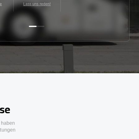
te
Lass uns reden!
sse
e haben
stungen