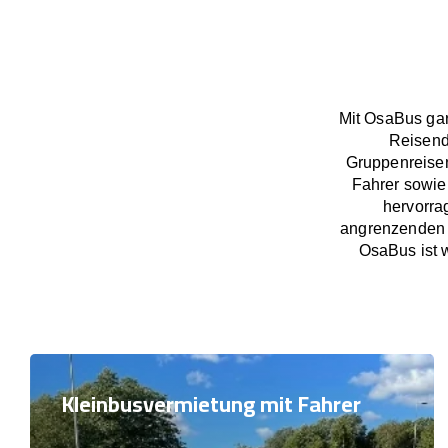
Mit OsaBus gar
Reisend
Gruppenreisen
Fahrer sowie
hervorra
angrenzenden 
OsaBus ist w
Kleinbusvermietung mit Fahrer