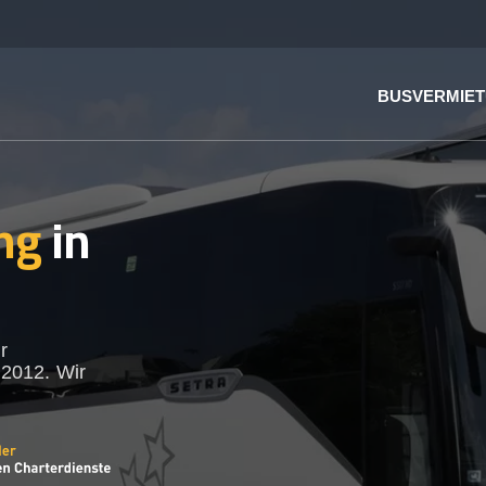
BUSVERMIE
ng
in
r
 2012. Wir