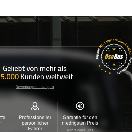
Geliebt von mehr als
35.000
Kunden weltweit
Bewertungen anzeigen
tte
Professioneller
Garantie für den
Kundendi
r
persönlicher
niedrigsten Preis
24/7
Fahrer
Kontaktiere Uns
Kontaktiere