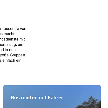
em Tausende von
us macht
ngsdienste mit
rt stetig, um
nd in den
große Gruppen.
e einfach ein
Bus mieten mit Fahrer