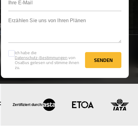
Erzählen Sie uns von Ihren Plänen
Ich habe die
Datenschutz-Bestimmungen
von
SENDEN
OsaBus gelesen und stimme ihnen
SENDEN
zu.
Zertifiziert durch: