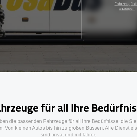
Fahrzeugflot
anzeigen
hrzeuge für all Ihre Bedürfni
ben die passenden Fahrzeuge für all Ihre Bedürfnisse, die Si
n. Von kleinen Autos bis hin zu großen Bussen. Alle Dienstlei
sind privat und mit fahrer.