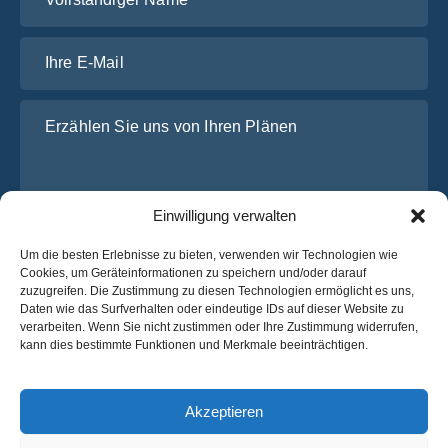
Ihre E-Mail
Erzählen Sie uns von Ihren Plänen
Einwilligung verwalten
Um die besten Erlebnisse zu bieten, verwenden wir Technologien wie
Cookies, um Geräteinformationen zu speichern und/oder darauf
zuzugreifen. Die Zustimmung zu diesen Technologien ermöglicht es uns,
Daten wie das Surfverhalten oder eindeutige IDs auf dieser Website zu
Ich habe die
Datenschutz-Bestimmungen
von OsaBus
verarbeiten. Wenn Sie nicht zustimmen oder Ihre Zustimmung widerrufen,
gelesen und stimme ihnen zu.
kann dies bestimmte Funktionen und Merkmale beeinträchtigen.
Ein Angebot einholen
Ein Angebot einholen
Akzeptieren