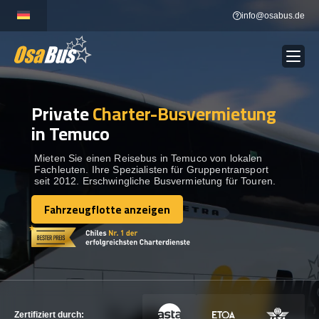
Skip
info@osabus.de
to
content
Private
Charter-Busvermietung
Show dropdown
BUSVERMIETUNG
in Temuco
Show dropdown
REISEZIELE
Mieten Sie einen Reisebus in Temuco von lokalen
Fachleuten. Ihre Spezialisten für Gruppentransport
seit 2012. Erschwingliche Busvermietung für Touren.
FLOTTE
Fahrzeugflotte anzeigen
Fahrzeugflotte anzeigen
KONTAKTIEREN SIE UNS
KONTAKTIEREN SIE UNS
Zertifiziert durch: