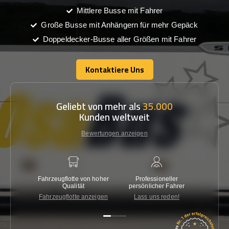
Mittlere Busse mit Fahrer
Große Busse mit Anhängern für mehr Gepäck
Doppeldecker-Busse aller Größen mit Fahrer
Kontaktiere Uns
Kontaktiere Uns
Geliebt von mehr als
35.000
Kunden weltweit
Bewertungen anzeigen
Fahrzeugflotte von hoher
Professioneller
Gara
Qualität
persönlicher Fahrer
nied
Fahrzeugflotte anzeigen
Lass uns reden!
Kon