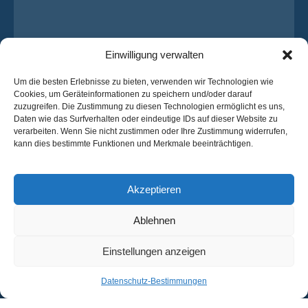
Einwilligung verwalten
Um die besten Erlebnisse zu bieten, verwenden wir Technologien wie
Cookies, um Geräteinformationen zu speichern und/oder darauf
zuzugreifen. Die Zustimmung zu diesen Technologien ermöglicht es uns,
Daten wie das Surfverhalten oder eindeutige IDs auf dieser Website zu
Ich habe die
Datenschutz-Bestimmungen
von OsaBus
verarbeiten. Wenn Sie nicht zustimmen oder Ihre Zustimmung widerrufen,
gelesen und stimme ihnen zu.
kann dies bestimmte Funktionen und Merkmale beeinträchtigen.
Ein Angebot einholen
Ein Angebot einholen
Akzeptieren
Ablehnen
Deutsch
Einstellungen anzeigen
© 2025 OsaBus © Alle Rechte vorbehalten.
Datenschutz-
Bedingungen &
Nachrichten
Bestimmungen
Konditionen
Datenschutz-Bestimmungen