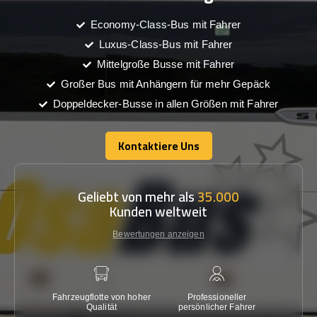
Economy-Class-Bus mit Fahrer
Luxus-Class-Bus mit Fahrer
Mittelgroße Busse mit Fahrer
Großer Bus mit Anhängern für mehr Gepäck
Doppeldecker-Busse in allen Größen mit Fahrer
Kontaktiere Uns
Kontaktiere Uns
Geliebt von mehr als
35.000
Kunden weltweit
Bewertungen anzeigen
Fahrzeugflotte von hoher
Professioneller
Gara
Qualität
persönlicher Fahrer
nied