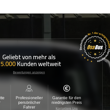
Geliebt von mehr als
35.000
Kunden weltweit
Bewertungen anzeigen
tte
Professioneller
Garantie für den
Kundendi
r
persönlicher
niedrigsten Preis
24/7
Fahrer
Kontaktiere Uns
Kontaktiere