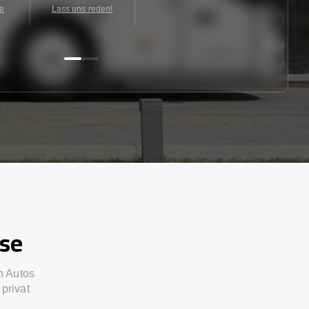
te
Lass uns reden!
sse
n Autos
privat