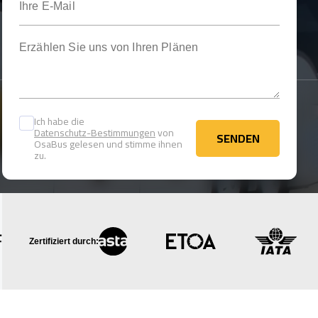
Erzählen Sie uns von Ihren Plänen
Ich habe die
Datenschutz-Bestimmungen
von
SENDEN
OsaBus gelesen und stimme ihnen
SENDEN
zu.
Zertifiziert durch: