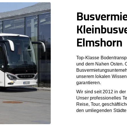
Busvermi
Kleinbusv
Elmshorn
Top-Klasse Bodentranspo
und dem Nahen Osten. O
Busvermietungsunterneh
unserem lokalen Wissen 
garantieren.
Wir sind seit 2012 in de
Unser professionelles T
Reise, Tour, geschäftlic
den umliegenden Städte