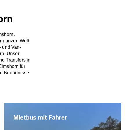
orn
mshorn.
r ganzen Welt.
- und Van-
rn. Unser
d Transfers in
Elmshorn für
re Bedürfnisse.
Mietbus mit Fahrer