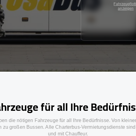
Fahrzeugflot
anzeigen
hrzeuge für all Ihre Bedürfni
ben die nötigen Fahrzeuge für all Ihre Bedürfnisse. Von kleine
in zu großen Bussen. Alle Charterbus-Vermietungsdienste sind 
und mit Chauffeur.