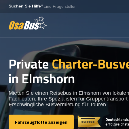
Skip
Suchen Sie Hilfe?
Eine Frage stellen
to
content
Private
Charter-Busv
in Elmshorn
Mieten Sie einen Reisebus in Elmshorn von lokale
Fachleuten. Ihre Spezialisten für Gruppentransport 
Erschwingliche Busvermietung für Touren.
Fahrzeugflotte anzeigen
Fahrzeugflotte anzeigen