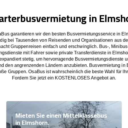
arterbusvermietung in Elmsh
aBus garantieren wir den besten Busvermietungsservice in El
dig bei Tausenden von Reisenden und Organisationen aus de
cht Gruppenreisen einfach und erschwinglich. Bus-, Minibus
ngsdienste mit Fahrer sowie private Transferdienste in Elmsho
xpandiert stetig, um hervorragende Busvermietungsdienste un
d den angrenzenden Ländern anzubieten. Busvermietung in 
oße Gruppen. OsaBus ist wahrscheinlich die beste Wahl für Ih
Fordern Sie jetzt ein KOSTENLOSES Angebot an.
Mieten Sie einen Mittelklassebus
in Elmshorn.