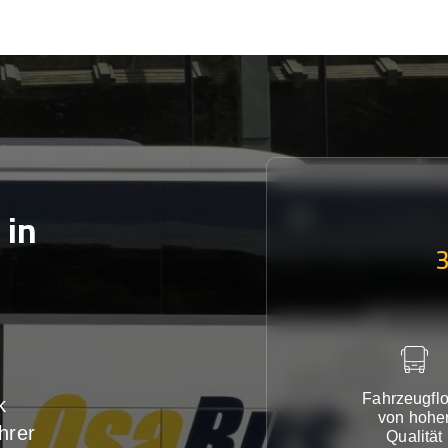
in
Fahrzeugflo
k
von hohe
hrer
Qualität