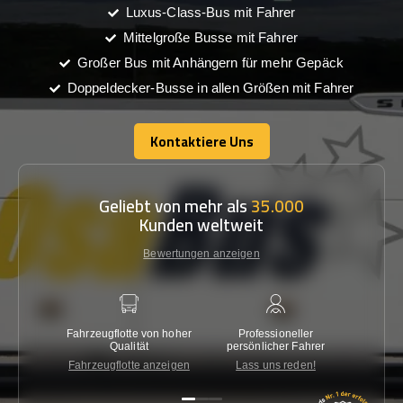
Luxus-Class-Bus mit Fahrer
Mittelgroße Busse mit Fahrer
Großer Bus mit Anhängern für mehr Gepäck
Doppeldecker-Busse in allen Größen mit Fahrer
Kontaktiere Uns
Kontaktiere Uns
Geliebt von mehr als
35.000
Kunden weltweit
Bewertungen anzeigen
Fahrzeugflotte von hoher
Professioneller
Gara
Qualität
persönlicher Fahrer
nied
Fahrzeugflotte anzeigen
Lass uns reden!
Kon