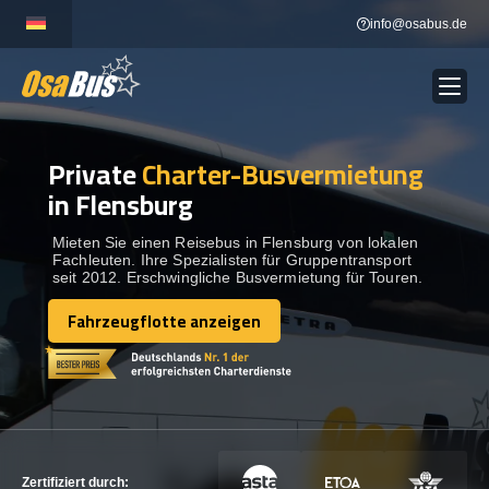
Skip
info@osabus.de
to
content
Private
Charter-Busvermietung
Show dropdown
BUSVERMIETUNG
in Flensburg
Show dropdown
REISEZIELE
Mieten Sie einen Reisebus in Flensburg von lokalen
Fachleuten. Ihre Spezialisten für Gruppentransport
seit 2012. Erschwingliche Busvermietung für Touren.
FLOTTE
Fahrzeugflotte anzeigen
Fahrzeugflotte anzeigen
KONTAKTIEREN SIE UNS
KONTAKTIEREN SIE UNS
Zertifiziert durch: