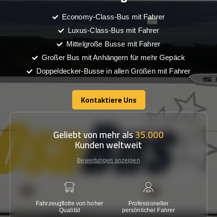
Economy-Class-Bus mit Fahrer
Luxus-Class-Bus mit Fahrer
Mittelgroße Busse mit Fahrer
Großer Bus mit Anhängern für mehr Gepäck
Doppeldecker-Busse in allen Größen mit Fahrer
Kontaktiere Uns
Kontaktiere Uns
Geliebt von mehr als
35.000
Kunden weltweit
Bewertungen anzeigen
Fahrzeugflotte von hoher
Professioneller
Gara
Qualität
persönlicher Fahrer
nied