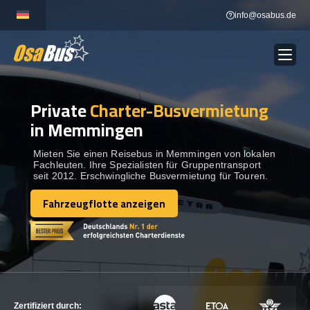
Skip
info@osabus.de
to
content
Private
Charter-Busvermietung
Show dropdown
BUSVERMIETUNG
in Memmingen
Show dropdown
REISEZIELE
Mieten Sie einen Reisebus in Memmingen von lokalen
Fachleuten. Ihre Spezialisten für Gruppentransport
seit 2012. Erschwingliche Busvermietung für Touren.
FLOTTE
Fahrzeugflotte anzeigen
Fahrzeugflotte anzeigen
KONTAKTIEREN SIE UNS
KONTAKTIEREN SIE UNS
Zertifiziert durch: