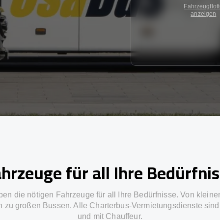
Fahrzeugflot
anzeigen
hrzeuge für all Ihre Bedürfni
ben die nötigen Fahrzeuge für all Ihre Bedürfnisse. Von kleine
in zu großen Bussen. Alle Charterbus-Vermietungsdienste sind 
und mit Chauffeur.