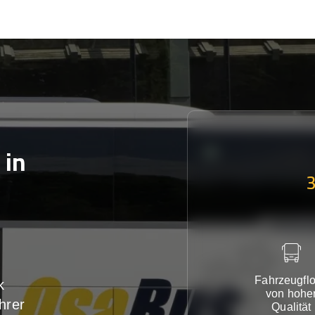
in
Fahrzeugflo
k
von hohe
hrer
Qualität