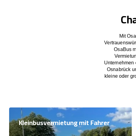
Cha
Mit Osa
Vertrauenswür
OsaBus ma
Vermietun
Unternehmen e
Osnabrück un
kleine oder gr
Kleinbusvermietung mit Fahrer