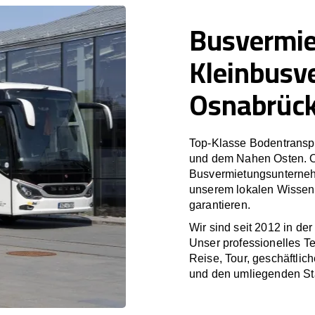
Busvermi
Kleinbusv
Osnabrüc
Top-Klasse Bodentranspo
und dem Nahen Osten. O
Busvermietungsunterneh
unserem lokalen Wissen 
garantieren.
Wir sind seit 2012 in de
Unser professionelles T
Reise, Tour, geschäftlic
und den umliegenden St