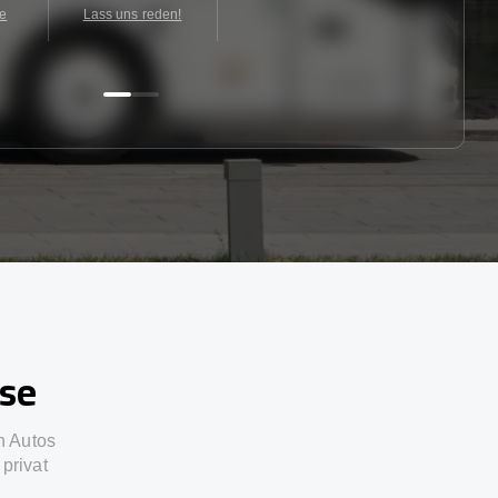
te
Lass uns reden!
sse
n Autos
privat