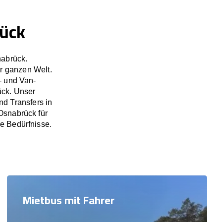
rück
nabrück.
r ganzen Welt.
- und Van-
ück. Unser
d Transfers in
Osnabrück für
re Bedürfnisse.
Mietbus mit Fahrer