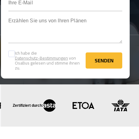
Erzählen Sie uns von Ihren Plänen
Ich habe die
Datenschutz-Bestimmungen
von
SENDEN
OsaBus gelesen und stimme ihnen
SENDEN
zu.
Zertifiziert durch: