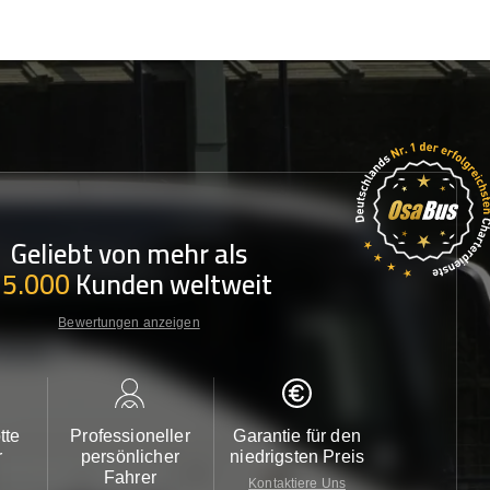
Geliebt von mehr als
35.000
Kunden weltweit
Bewertungen anzeigen
tte
Professioneller
Garantie für den
Kundendi
r
persönlicher
niedrigsten Preis
24/7
Fahrer
Kontaktiere Uns
Kontaktiere