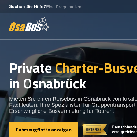
Skip
Suchen Sie Hilfe?
Eine Frage stellen
to
content
Private
Charter-Busv
in Osnabrück
Mieten Sie einen Reisebus in Osnabrück von lokal
Fachleuten. Ihre Spezialisten für Gruppentransport 
Erschwingliche Busvermietung für Touren.
Fahrzeugflotte anzeigen
Fahrzeugflotte anzeigen