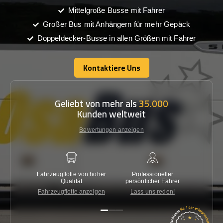
Mittelgroße Busse mit Fahrer
Großer Bus mit Anhängern für mehr Gepäck
Doppeldecker-Busse in allen Größen mit Fahrer
Kontaktiere Uns
Kontaktiere Uns
Geliebt von mehr als
35.000
Kunden weltweit
Bewertungen anzeigen
Fahrzeugflotte von hoher
Professioneller
Gara
Qualität
persönlicher Fahrer
nied
Fahrzeugflotte anzeigen
Lass uns reden!
Kon