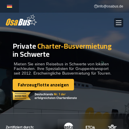
Skip
info@osabus.de
to
content
Private
Charter-Busvermietung
Show dropdown
BUSVERMIETUNG
in Schwerte
Show dropdown
REISEZIELE
Mieten Sie einen Reisebus in Schwerte von lokalen
Fachleuten. Ihre Spezialisten für Gruppentransport
seit 2012. Erschwingliche Busvermietung für Touren.
FLOTTE
Fahrzeugflotte anzeigen
Fahrzeugflotte anzeigen
KONTAKTIEREN SIE UNS
KONTAKTIEREN SIE UNS
Zertifiziert durch: