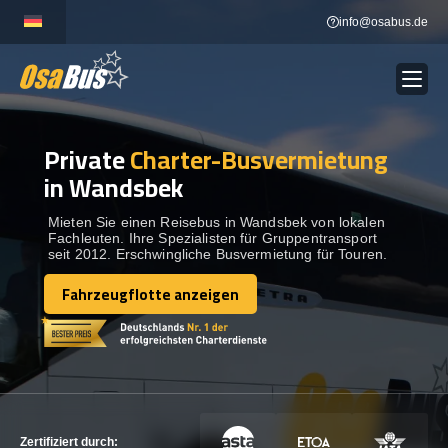
Skip
info@osabus.de
to
content
Private
Charter-Busvermietung
Show dropdown
BUSVERMIETUNG
in Wandsbek
Show dropdown
REISEZIELE
Mieten Sie einen Reisebus in Wandsbek von lokalen
Fachleuten. Ihre Spezialisten für Gruppentransport
seit 2012. Erschwingliche Busvermietung für Touren.
FLOTTE
Fahrzeugflotte anzeigen
Fahrzeugflotte anzeigen
KONTAKTIEREN SIE UNS
KONTAKTIEREN SIE UNS
Zertifiziert durch: