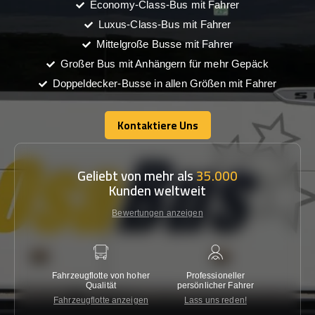
Economy-Class-Bus mit Fahrer
Luxus-Class-Bus mit Fahrer
Mittelgroße Busse mit Fahrer
Großer Bus mit Anhängern für mehr Gepäck
Doppeldecker-Busse in allen Größen mit Fahrer
Kontaktiere Uns
Kontaktiere Uns
Geliebt von mehr als
35.000
Kunden weltweit
Bewertungen anzeigen
Fahrzeugflotte von hoher
Professioneller
Gara
Qualität
persönlicher Fahrer
nied
Fahrzeugflotte anzeigen
Lass uns reden!
Kon