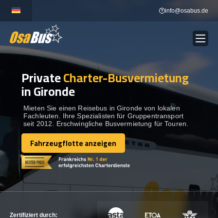
Skip
info@osabus.de
to
content
Private
Charter-Busvermietung
Show dropdown
BUSVERMIETUNG
in Gironde
Show dropdown
REISEZIELE
Mieten Sie einen Reisebus in Gironde von lokalen
Fachleuten. Ihre Spezialisten für Gruppentransport
seit 2012. Erschwingliche Busvermietung für Touren.
FLOTTE
Fahrzeugflotte anzeigen
Fahrzeugflotte anzeigen
KONTAKTIEREN SIE UNS
KONTAKTIEREN SIE UNS
Zertifiziert durch: