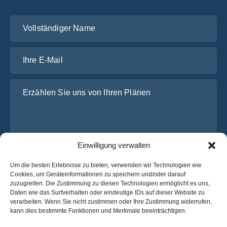
Vollständiger Name
Ihre E-Mail
Erzählen Sie uns von Ihren Plänen
Einwilligung verwalten
Um die besten Erlebnisse zu bieten, verwenden wir Technologien wie
Cookies, um Geräteinformationen zu speichern und/oder darauf
zuzugreifen. Die Zustimmung zu diesen Technologien ermöglicht es uns,
Ich habe die
Datenschutz-Bestimmungen
von OsaBus
Daten wie das Surfverhalten oder eindeutige IDs auf dieser Website zu
gelesen und stimme ihnen zu.
verarbeiten. Wenn Sie nicht zustimmen oder Ihre Zustimmung widerrufen,
kann dies bestimmte Funktionen und Merkmale beeinträchtigen.
Ein Angebot einholen