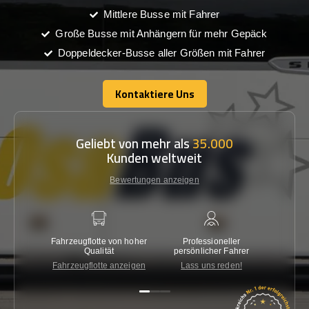
Mittlere Busse mit Fahrer
Große Busse mit Anhängern für mehr Gepäck
Doppeldecker-Busse aller Größen mit Fahrer
Kontaktiere Uns
Kontaktiere Uns
Geliebt von mehr als
35.000
Kunden weltweit
Bewertungen anzeigen
Fahrzeugflotte von hoher
Professioneller
Gara
Qualität
persönlicher Fahrer
nied
Fahrzeugflotte anzeigen
Lass uns reden!
Kon