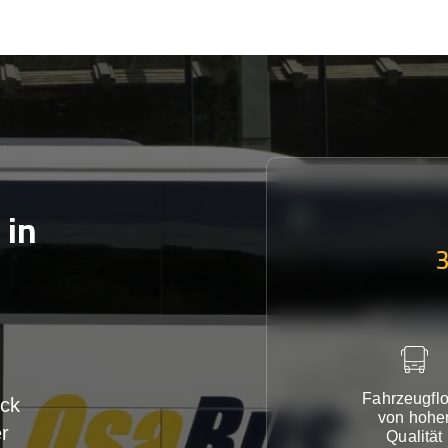
in
Fahrzeugflo
ck
von hohe
r
Qualität