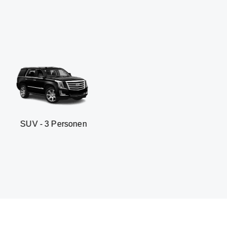
 Personen
Business sedan 