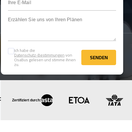
Erzählen Sie uns von Ihren Plänen
Ich habe die
Datenschutz-Bestimmungen
von
SENDEN
OsaBus gelesen und stimme ihnen
SENDEN
zu.
Zertifiziert durch: