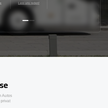
te
Lass uns reden!
sse
n Autos
privat