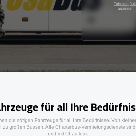
Fahrzeugflot
anzeigen
hrzeuge für all Ihre Bedürfni
ben die nötigen Fahrzeuge für all Ihre Bedürfnisse. Von kleine
in zu großen Bussen. Alle Charterbus-Vermietungsdienste sind 
und mit Chauffeur.