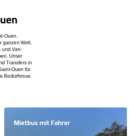
Ouen
nt-Ouen.
r ganzen Welt.
- und Van-
uen. Unser
d Transfers in
aint-Ouen für
re Bedürfnisse.
Mietbus mit Fahrer