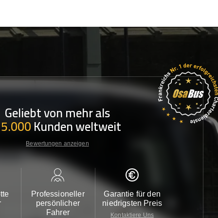
Geliebt von mehr als
35.000
Kunden weltweit
Bewertungen anzeigen
tte
Professioneller
Garantie für den
Kundendi
r
persönlicher
niedrigsten Preis
24/7
Fahrer
Kontaktiere Uns
Kontaktiere