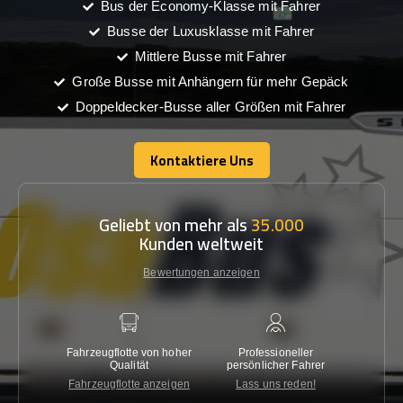
Bus der Economy-Klasse mit Fahrer
Busse der Luxusklasse mit Fahrer
Mittlere Busse mit Fahrer
Große Busse mit Anhängern für mehr Gepäck
Doppeldecker-Busse aller Größen mit Fahrer
Kontaktiere Uns
Kontaktiere Uns
Geliebt von mehr als
35.000
Kunden weltweit
Bewertungen anzeigen
Fahrzeugflotte von hoher
Professioneller
Gara
Qualität
persönlicher Fahrer
nied
Fahrzeugflotte anzeigen
Lass uns reden!
Kon