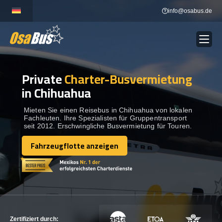
Skip
info@osabus.de
to
content
Private
Charter-Busvermietung
Show dropdown
BUSVERMIETUNG
in Chihuahua
Show dropdown
REISEZIELE
Mieten Sie einen Reisebus in Chihuahua von lokalen
Fachleuten. Ihre Spezialisten für Gruppentransport
seit 2012. Erschwingliche Busvermietung für Touren.
FLOTTE
Fahrzeugflotte anzeigen
Fahrzeugflotte anzeigen
KONTAKTIEREN SIE UNS
KONTAKTIEREN SIE UNS
Zertifiziert durch: