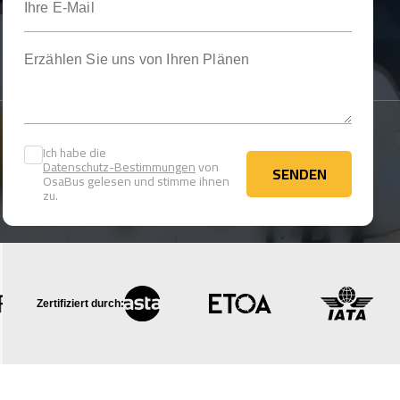
Erzählen Sie uns von Ihren Plänen
Ich habe die
Datenschutz-Bestimmungen
von
SENDEN
OsaBus gelesen und stimme ihnen
SENDEN
zu.
Zertifiziert durch: