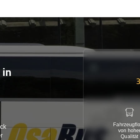
in
Fahrzeugflo
ck
von hohe
r
Qualität