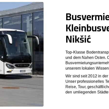
Busvermi
Kleinbusv
Nikšić
Top-Klasse Bodentranspo
und dem Nahen Osten. O
Busvermietungsunterneh
unserem lokalen Wissen i
Wir sind seit 2012 in de
Unser professionelles T
Reise, Tour, geschäftlic
den umliegenden Städten