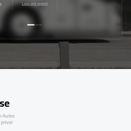
te
Lass uns reden!
sse
n Autos
privat