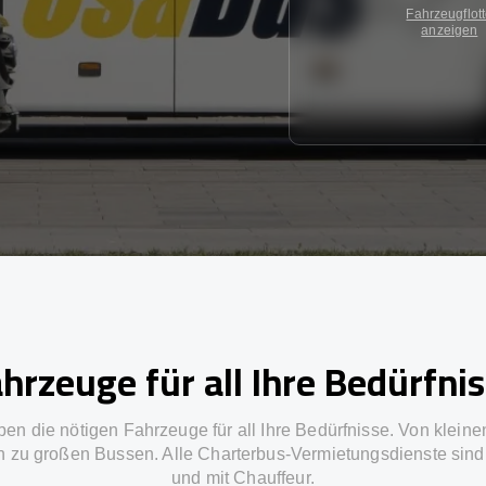
Fahrzeugflot
anzeigen
hrzeuge für all Ihre Bedürfni
ben die nötigen Fahrzeuge für all Ihre Bedürfnisse. Von kleine
in zu großen Bussen. Alle Charterbus-Vermietungsdienste sind 
und mit Chauffeur.