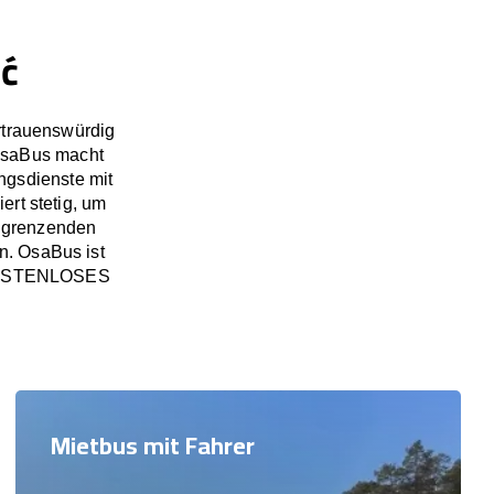
ić
rtrauenswürdig
OsaBus macht
ngsdienste mit
ert stetig, um
angrenzenden
n. OsaBus ist
in KOSTENLOSES
Mietbus mit Fahrer