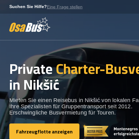
Skip
Suchen Sie Hilfe?
Eine Frage stellen
to
content
Private
Charter-Busv
in Nikšić
Mieten Sie einen Reisebus in Nikšić von lokalen Fa
Ihre Spezialisten für Gruppentransport seit 2012.
Erschwingliche Busvermietung für Touren.
Fahrzeugflotte anzeigen
Fahrzeugflotte anzeigen