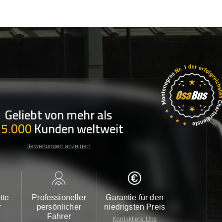
Geliebt von mehr als
35.000
Kunden weltweit
Bewertungen anzeigen
tte
Professioneller
Garantie für den
Kundendi
r
persönlicher
niedrigsten Preis
24/7
Fahrer
Kontaktiere Uns
Kontaktiere