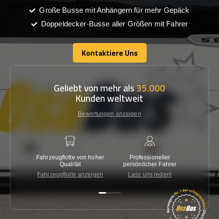
Große Busse mit Anhängern für mehr Gepäck
Doppeldecker-Busse aller Größen mit Fahrer
Kontaktiere Uns
Kontaktiere Uns
Geliebt von mehr als
35.000
Kunden weltweit
Bewertungen anzeigen
Fahrzeugflotte von hoher
Professioneller
Gara
Qualität
persönlicher Fahrer
nied
Fahrzeugflotte anzeigen
Lass uns reden!
Kon