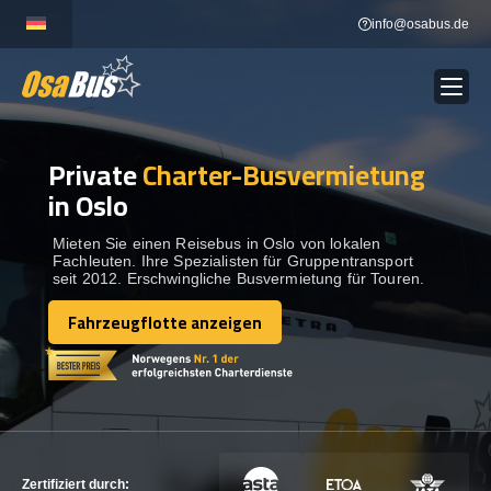
Skip
info@osabus.de
to
content
Private
Charter-Busvermietung
Show dropdown
BUSVERMIETUNG
in Oslo
Show dropdown
REISEZIELE
Mieten Sie einen Reisebus in Oslo von lokalen
Fachleuten. Ihre Spezialisten für Gruppentransport
seit 2012. Erschwingliche Busvermietung für Touren.
FLOTTE
Fahrzeugflotte anzeigen
Fahrzeugflotte anzeigen
KONTAKTIEREN SIE UNS
KONTAKTIEREN SIE UNS
Zertifiziert durch: