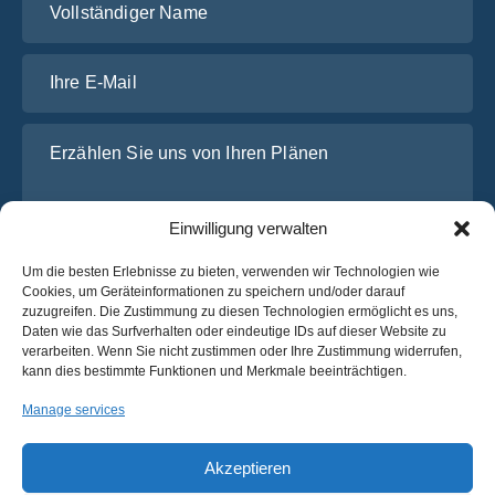
Ihre E-Mail
Erzählen Sie uns von Ihren Plänen
Einwilligung verwalten
Um die besten Erlebnisse zu bieten, verwenden wir Technologien wie
Cookies, um Geräteinformationen zu speichern und/oder darauf
zuzugreifen. Die Zustimmung zu diesen Technologien ermöglicht es uns,
Daten wie das Surfverhalten oder eindeutige IDs auf dieser Website zu
verarbeiten. Wenn Sie nicht zustimmen oder Ihre Zustimmung widerrufen,
Ich habe die
Datenschutz-Bestimmungen
von OsaBus
kann dies bestimmte Funktionen und Merkmale beeinträchtigen.
gelesen und stimme ihnen zu.
Manage services
Ein Angebot einholen
Ein Angebot einholen
Akzeptieren