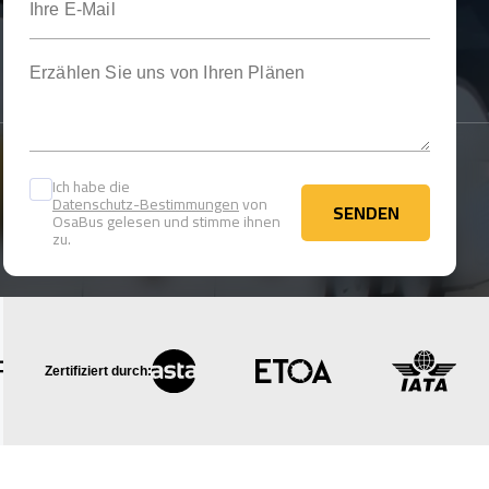
Erzählen Sie uns von Ihren Plänen
Ich habe die
Datenschutz-Bestimmungen
von
SENDEN
OsaBus gelesen und stimme ihnen
SENDEN
zu.
Zertifiziert durch: