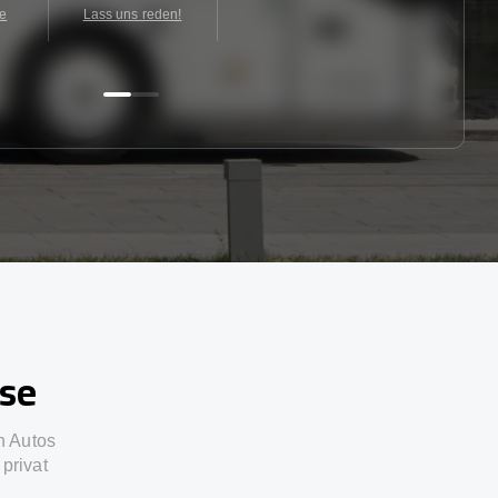
te
Lass uns reden!
sse
n Autos
privat