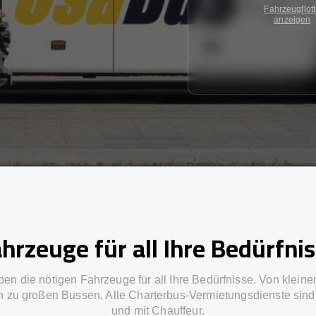
Fahrzeugflot
anzeigen
hrzeuge für all Ihre Bedürfni
ben die nötigen Fahrzeuge für all Ihre Bedürfnisse. Von kleine
in zu großen Bussen. Alle Charterbus-Vermietungsdienste sind 
und mit Chauffeur.