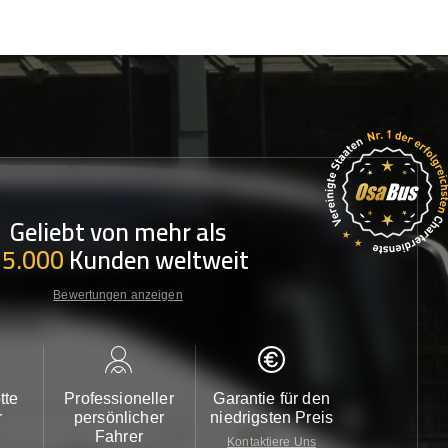
Geliebt von mehr als
35.000
Kunden weltweit
Bewertungen anzeigen
tte
Professioneller
Garantie für den
Kundendi
r
persönlicher
niedrigsten Preis
24/7
Fahrer
Kontaktiere Uns
Kontaktiere