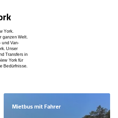
ork
w York.
r ganzen Welt.
- und Van-
ork. Unser
d Transfers in
New York für
re Bedürfnisse.
Mietbus mit Fahrer