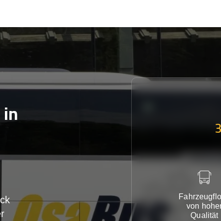
in
Fahrzeugflo
ck
von hohe
r
Qualität