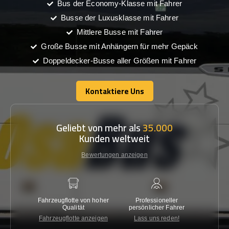
Bus der Economy-Klasse mit Fahrer
Busse der Luxusklasse mit Fahrer
Mittlere Busse mit Fahrer
Große Busse mit Anhängern für mehr Gepäck
Doppeldecker-Busse aller Größen mit Fahrer
Kontaktiere Uns
Kontaktiere Uns
Geliebt von mehr als
35.000
Kunden weltweit
Bewertungen anzeigen
Fahrzeugflotte von hoher
Professioneller
Gara
Qualität
persönlicher Fahrer
nied
Fahrzeugflotte anzeigen
Lass uns reden!
Kon