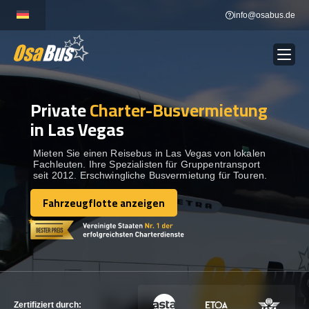
Skip
info@osabus.de
to
content
Private
Charter-Busvermietung
Show dropdown
BUSVERMIETUNG
in Las Vegas
Show dropdown
REISEZIELE
Mieten Sie einen Reisebus in Las Vegas von lokalen
Fachleuten. Ihre Spezialisten für Gruppentransport
seit 2012. Erschwingliche Busvermietung für Touren.
FLOTTE
Fahrzeugflotte anzeigen
Fahrzeugflotte anzeigen
KONTAKTIEREN SIE UNS
KONTAKTIEREN SIE UNS
Zertifiziert durch: