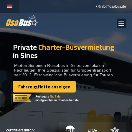
Skip
info@osabus.de
to
content
Private
Charter-Busvermietung
Show dropdown
BUSVERMIETUNG
in Sines
Show dropdown
REISEZIELE
Mieten Sie einen Reisebus in Sines von lokalen
Fachleuten. Ihre Spezialisten für Gruppentransport
seit 2012. Erschwingliche Busvermietung für Touren.
FLOTTE
Fahrzeugflotte anzeigen
Fahrzeugflotte anzeigen
KONTAKTIEREN SIE UNS
KONTAKTIEREN SIE UNS
Zertifiziert durch: