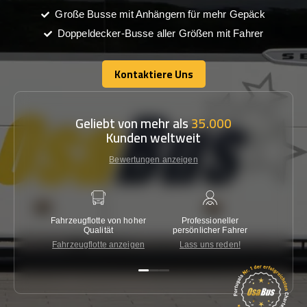
Große Busse mit Anhängern für mehr Gepäck
Doppeldecker-Busse aller Größen mit Fahrer
Kontaktiere Uns
Kontaktiere Uns
Geliebt von mehr als
35.000
Kunden weltweit
Bewertungen anzeigen
Fahrzeugflotte von hoher
Professioneller
Gara
Qualität
persönlicher Fahrer
nied
Fahrzeugflotte anzeigen
Lass uns reden!
Kon