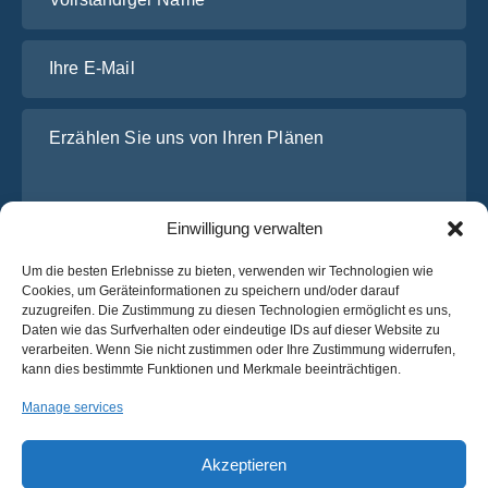
Ihre E-Mail
Erzählen Sie uns von Ihren Plänen
Einwilligung verwalten
Um die besten Erlebnisse zu bieten, verwenden wir Technologien wie
Cookies, um Geräteinformationen zu speichern und/oder darauf
zuzugreifen. Die Zustimmung zu diesen Technologien ermöglicht es uns,
Daten wie das Surfverhalten oder eindeutige IDs auf dieser Website zu
Ich habe die
Datenschutz-Bestimmungen
von OsaBus
verarbeiten. Wenn Sie nicht zustimmen oder Ihre Zustimmung widerrufen,
gelesen und stimme ihnen zu.
kann dies bestimmte Funktionen und Merkmale beeinträchtigen.
Ein Angebot einholen
Manage services
Ein Angebot einholen
Akzeptieren