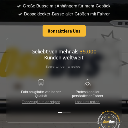
Große Busse mit Anhängern für mehr Gepäck
Doppeldecker-Busse aller Größen mit Fahrer
Kontaktiere Uns
Kontaktiere Uns
Geliebt von mehr als
35.000
Kunden weltweit
Bewertungen anzeigen
Fahrzeugflotte von hoher
Professioneller
Gara
Qualität
persönlicher Fahrer
nied
Fahrzeugflotte anzeigen
Lass uns reden!
Kon