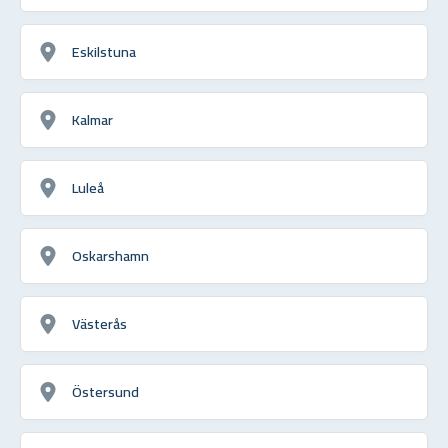
Eskilstuna
Kalmar
Luleå
Oskarshamn
Västerås
Östersund