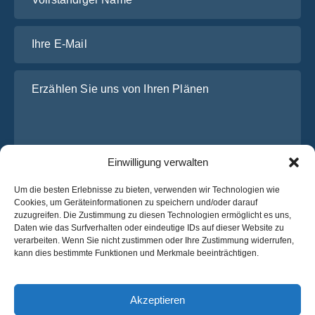
Ihre E-Mail
Erzählen Sie uns von Ihren Plänen
Einwilligung verwalten
Um die besten Erlebnisse zu bieten, verwenden wir Technologien wie
Cookies, um Geräteinformationen zu speichern und/oder darauf
zuzugreifen. Die Zustimmung zu diesen Technologien ermöglicht es uns,
Ich habe die
Datenschutz-Bestimmungen
von OsaBus
Daten wie das Surfverhalten oder eindeutige IDs auf dieser Website zu
gelesen und stimme ihnen zu.
verarbeiten. Wenn Sie nicht zustimmen oder Ihre Zustimmung widerrufen,
kann dies bestimmte Funktionen und Merkmale beeinträchtigen.
Ein Angebot einholen
Ein Angebot einholen
Akzeptieren