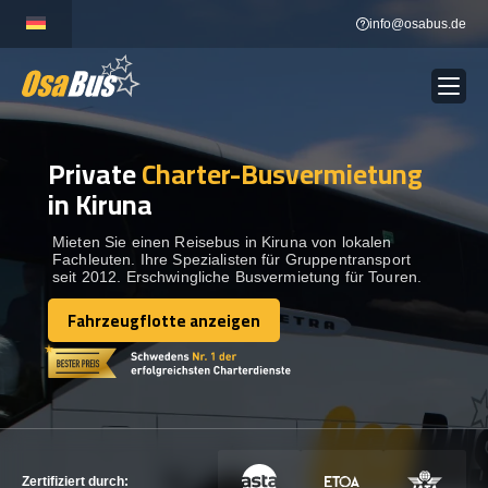
Skip
info@osabus.de
to
content
Private
Charter-Busvermietung
Show dropdown
BUSVERMIETUNG
in Kiruna
Show dropdown
REISEZIELE
Mieten Sie einen Reisebus in Kiruna von lokalen
Fachleuten. Ihre Spezialisten für Gruppentransport
seit 2012. Erschwingliche Busvermietung für Touren.
FLOTTE
Fahrzeugflotte anzeigen
Fahrzeugflotte anzeigen
KONTAKTIEREN SIE UNS
KONTAKTIEREN SIE UNS
Zertifiziert durch: