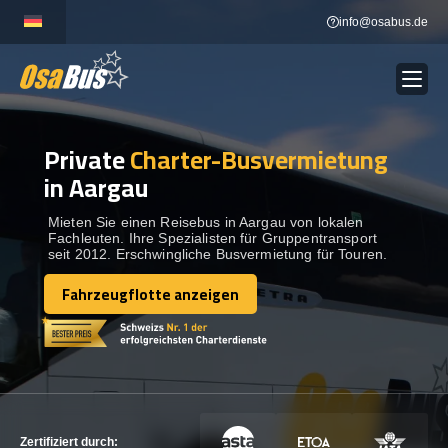
Skip
info@osabus.de
to
content
Private
Charter-Busvermietung
Show dropdown
BUSVERMIETUNG
in Aargau
Show dropdown
REISEZIELE
Mieten Sie einen Reisebus in Aargau von lokalen
Fachleuten. Ihre Spezialisten für Gruppentransport
seit 2012. Erschwingliche Busvermietung für Touren.
FLOTTE
Fahrzeugflotte anzeigen
Fahrzeugflotte anzeigen
KONTAKTIEREN SIE UNS
KONTAKTIEREN SIE UNS
Zertifiziert durch: