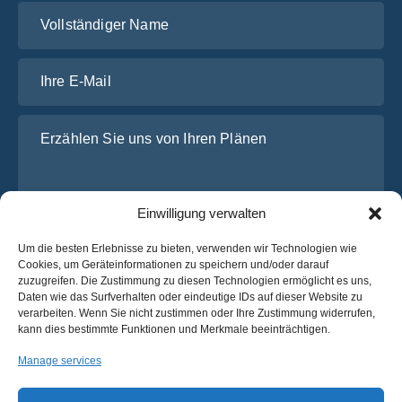
Vollständiger Name
Ihre E-Mail
Erzählen Sie uns von Ihren Plänen
Einwilligung verwalten
Um die besten Erlebnisse zu bieten, verwenden wir Technologien wie
Cookies, um Geräteinformationen zu speichern und/oder darauf
zuzugreifen. Die Zustimmung zu diesen Technologien ermöglicht es uns,
Daten wie das Surfverhalten oder eindeutige IDs auf dieser Website zu
Ich habe die
Datenschutz-Bestimmungen
von OsaBus
verarbeiten. Wenn Sie nicht zustimmen oder Ihre Zustimmung widerrufen,
gelesen und stimme ihnen zu.
kann dies bestimmte Funktionen und Merkmale beeinträchtigen.
Ein Angebot einholen
Manage services
Ein Angebot einholen