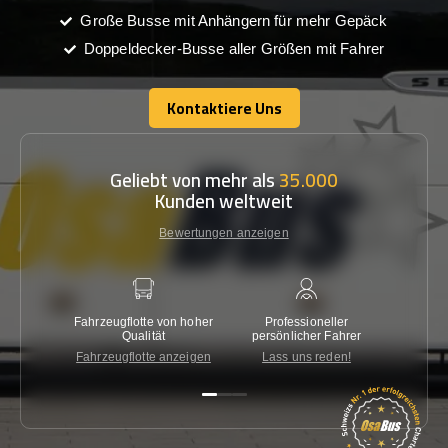
Große Busse mit Anhängern für mehr Gepäck
Doppeldecker-Busse aller Größen mit Fahrer
Kontaktiere Uns
Kontaktiere Uns
Geliebt von mehr als
35.000
Kunden weltweit
Bewertungen anzeigen
Fahrzeugflotte von hoher
Professioneller
Gara
Qualität
persönlicher Fahrer
nied
Fahrzeugflotte anzeigen
Lass uns reden!
Kon