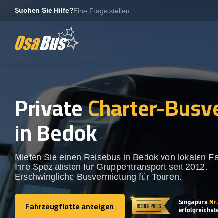
Skip
Suchen Sie Hilfe?
Eine Frage stellen
to
content
Private
Charter-Busv
in Bedok
Mieten Sie einen Reisebus in Bedok von lokalen Fa
Ihre Spezialisten für Gruppentransport seit 2012.
Erschwingliche Busvermietung für Touren.
Fahrzeugflotte anzeigen
Fahrzeugflotte anzeigen