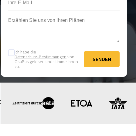
Erzählen Sie uns von Ihren Plänen
Ich habe die
Datenschutz-Bestimmungen
von
SENDEN
OsaBus gelesen und stimme ihnen
SENDEN
zu.
Zertifiziert durch: