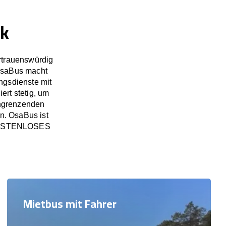
ok
rtrauenswürdig
OsaBus macht
ngsdienste mit
ert stetig, um
angrenzenden
n. OsaBus ist
in KOSTENLOSES
Mietbus mit Fahrer