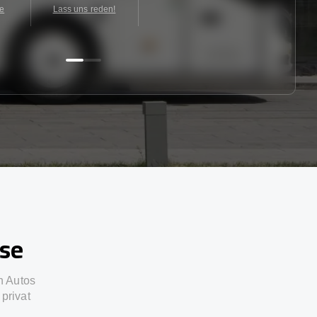
te
Lass uns reden!
sse
n Autos
privat