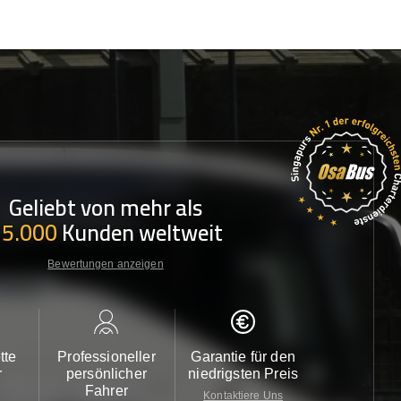
Geliebt von mehr als
35.000
Kunden weltweit
Bewertungen anzeigen
tte
Professioneller
Garantie für den
Kundendi
r
persönlicher
niedrigsten Preis
24/7
Fahrer
Kontaktiere Uns
Kontaktiere