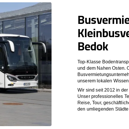
Busvermi
Kleinbusv
Bedok
Top-Klasse Bodentranspo
und dem Nahen Osten. O
Busvermietungsunterneh
unserem lokalen Wissen 
Wir sind seit 2012 in de
Unser professionelles T
Reise, Tour, geschäftlic
den umliegenden Städte