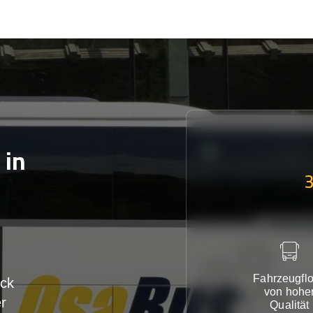
in
Fahrzeugflo
ck
von hohe
r
Qualität