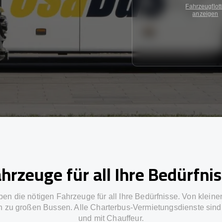
Fahrzeugflot
anzeigen
hrzeuge für all Ihre Bedürfni
ben die nötigen Fahrzeuge für all Ihre Bedürfnisse. Von kleine
in zu großen Bussen. Alle Charterbus-Vermietungsdienste sind 
und mit Chauffeur.