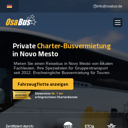
Skip
info@osabus.de
to
content
Private
Charter-Busvermietung
Show dropdown
BUSVERMIETUNG
in Novo Mesto
Show dropdown
REISEZIELE
Mieten Sie einen Reisebus in Novo Mesto von lokalen
Fachleuten. Ihre Spezialisten für Gruppentransport
seit 2012. Erschwingliche Busvermietung für Touren.
FLOTTE
Fahrzeugflotte anzeigen
Fahrzeugflotte anzeigen
KONTAKTIEREN SIE UNS
KONTAKTIEREN SIE UNS
Zertifiziert durch: