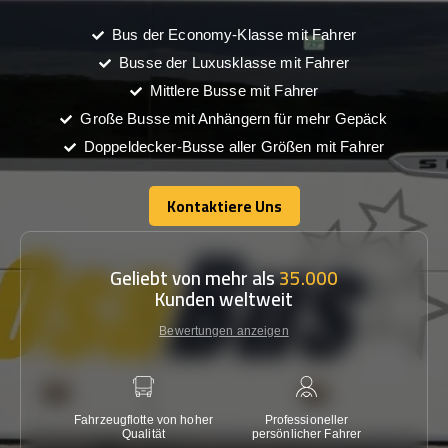
Bus der Economy-Klasse mit Fahrer
Busse der Luxusklasse mit Fahrer
Mittlere Busse mit Fahrer
Große Busse mit Anhängern für mehr Gepäck
Doppeldecker-Busse aller Größen mit Fahrer
Kontaktiere Uns
Kontaktiere Uns
Geliebt von mehr als
35.000
Kunden weltweit
Bewertungen anzeigen
Fahrzeugflotte von hoher
Professioneller
Gara
Qualität
persönlicher Fahrer
nied