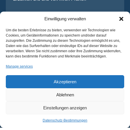
Einwilligung verwalten
Um die besten Erlebnisse zu bieten, verwenden wir Technologien wie
Cookies, um Geräteinformationen zu speichern und/oder darauf
zuzugreifen. Die Zustimmung zu diesen Technologien ermöglicht es uns,
Daten wie das Surfverhalten oder eindeutige IDs auf dieser Website zu
verarbeiten. Wenn Sie nicht zustimmen oder Ihre Zustimmung widerrufen,
Ich habe die
Datenschutz-Bestimmungen
von OsaBus
kann dies bestimmte Funktionen und Merkmale beeinträchtigen.
gelesen und stimme ihnen zu.
Manage services
Ein Angebot einholen
Ein Angebot einholen
Akzeptieren
Ablehnen
Deutsch
Einstellungen anzeigen
© 2025 OsaBus © Alle Rechte vorbehalten.
Datenschutz-
Bedingungen &
Nachrichten
Bestimmungen
Konditionen
Datenschutz-Bestimmungen