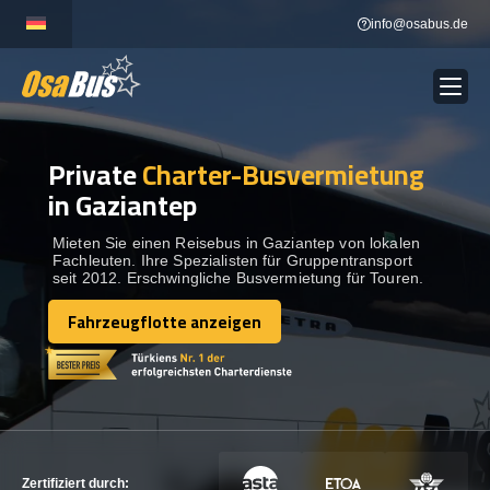
Skip
info@osabus.de
to
content
Private
Charter-Busvermietung
Show dropdown
BUSVERMIETUNG
in Gaziantep
Show dropdown
REISEZIELE
Mieten Sie einen Reisebus in Gaziantep von lokalen
Fachleuten. Ihre Spezialisten für Gruppentransport
seit 2012. Erschwingliche Busvermietung für Touren.
FLOTTE
Fahrzeugflotte anzeigen
Fahrzeugflotte anzeigen
KONTAKTIEREN SIE UNS
KONTAKTIEREN SIE UNS
Zertifiziert durch: