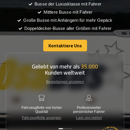
Busse der Luxusklasse mit Fahrer
Mittlere Busse mit Fahrer
Große Busse mit Anhängern für mehr Gepäck
Doppeldecker-Busse aller Größen mit Fahrer
Kontaktiere Uns
Kontaktiere Uns
Geliebt von mehr als
35.000
Kunden weltweit
Bewertungen anzeigen
Fahrzeugflotte von hoher
Professioneller
Gara
Qualität
persönlicher Fahrer
nied
Fahrzeugflotte anzeigen
Lass uns reden!
Kon