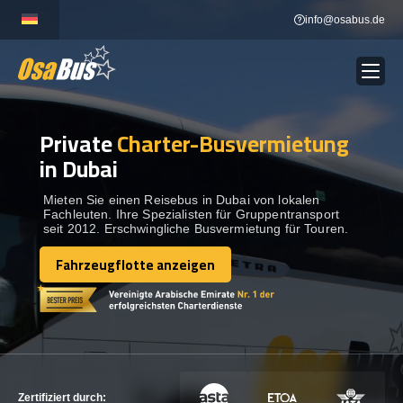
Skip
info@osabus.de
to
content
Private
Charter-Busvermietung
Show dropdown
BUSVERMIETUNG
in Dubai
Show dropdown
REISEZIELE
Mieten Sie einen Reisebus in Dubai von lokalen
Fachleuten. Ihre Spezialisten für Gruppentransport
seit 2012. Erschwingliche Busvermietung für Touren.
FLOTTE
Fahrzeugflotte anzeigen
Fahrzeugflotte anzeigen
KONTAKTIEREN SIE UNS
KONTAKTIEREN SIE UNS
Zertifiziert durch: