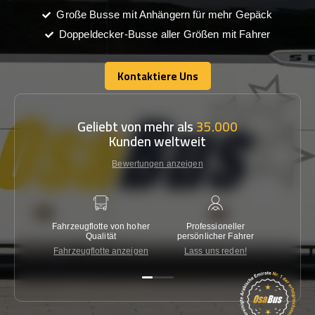
Große Busse mit Anhängern für mehr Gepäck
Doppeldecker-Busse aller Größen mit Fahrer
Kontaktiere Uns
Kontaktiere Uns
Geliebt von mehr als
35.000
Kunden weltweit
Bewertungen anzeigen
Fahrzeugflotte von hoher
Professioneller
Gara
Qualität
persönlicher Fahrer
nied
Fahrzeugflotte anzeigen
Lass uns reden!
Kon