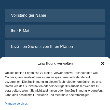
Vollständiger Name
Ihre E-Mail
Erzählen Sie uns von Ihren Plänen
Einwilligung verwalten
Um die besten Erlebnisse zu bieten, verwenden wir Technologien wie
Cookies, um Geräteinformationen zu speichern und/oder darauf
zuzugreifen. Die Zustimmung zu diesen Technologien ermöglicht es uns,
Daten wie das Surfverhalten oder eindeutige IDs auf dieser Website zu
verarbeiten. Wenn Sie nicht zustimmen oder Ihre Zustimmung widerrufen,
Ich habe die
Datenschutz-Bestimmungen
von OsaBus
kann dies bestimmte Funktionen und Merkmale beeinträchtigen.
gelesen und stimme ihnen zu.
Manage services
Ein Angebot einholen