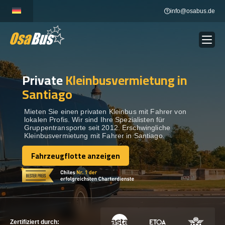
Skip
info@osabus.de
to
content
Private
Kleinbusvermietung in
Show dropdown
BUSVERMIETUNG
Santiago
Show dropdown
REISEZIELE
Mieten Sie einen privaten Kleinbus mit Fahrer von
lokalen Profis. Wir sind Ihre Spezialisten für
Gruppentransporte seit 2012. Erschwingliche
Kleinbusvermietung mit Fahrer in Santiago.
FLOTTE
Fahrzeugflotte anzeigen
Fahrzeugflotte anzeigen
KONTAKTIEREN SIE UNS
KONTAKTIEREN SIE UNS
Zertifiziert durch: