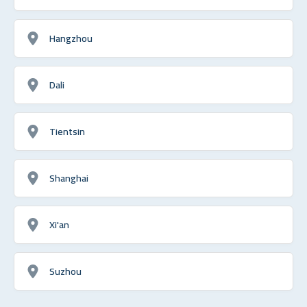
Hangzhou
Dali
Tientsin
Shanghai
Xi'an
Suzhou