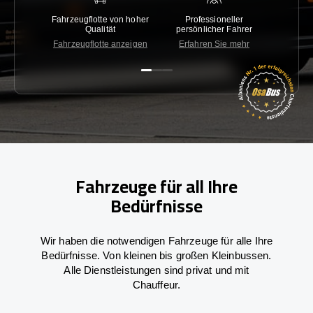
Fahrzeugflotte von hoher
Professioneller
Gara
Qualität
persönlicher Fahrer
nied
Fahrzeugflotte anzeigen
Erfahren Sie mehr
Kon
Fahrzeuge für all Ihre
Bedürfnisse
Wir haben die notwendigen Fahrzeuge für alle Ihre
Bedürfnisse. Von kleinen bis großen Kleinbussen.
Alle Dienstleistungen sind privat und mit
Chauffeur.