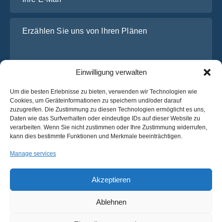
Erzählen Sie uns von Ihren Plänen
Einwilligung verwalten
Um die besten Erlebnisse zu bieten, verwenden wir Technologien wie
Cookies, um Geräteinformationen zu speichern und/oder darauf
zuzugreifen. Die Zustimmung zu diesen Technologien ermöglicht es uns,
Daten wie das Surfverhalten oder eindeutige IDs auf dieser Website zu
Ich habe die
Datenschutz-Bestimmungen
von OsaBus
verarbeiten. Wenn Sie nicht zustimmen oder Ihre Zustimmung widerrufen,
gelesen und stimme ihnen zu.
kann dies bestimmte Funktionen und Merkmale beeinträchtigen.
Ein Angebot einholen
Manage services
Ein Angebot einholen
Akzeptieren
Ablehnen
Deutsch
© 2025 OsaBus © Alle Rechte vorbehalten.