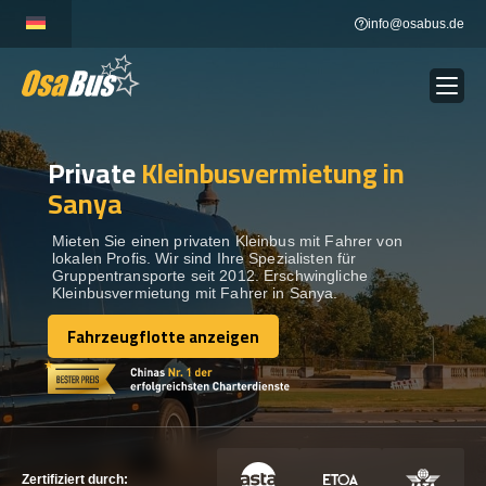
Skip
info@osabus.de
to
content
Private
Kleinbusvermietung in
Show dropdown
BUSVERMIETUNG
Sanya
Show dropdown
REISEZIELE
Mieten Sie einen privaten Kleinbus mit Fahrer von
lokalen Profis. Wir sind Ihre Spezialisten für
Gruppentransporte seit 2012. Erschwingliche
Kleinbusvermietung mit Fahrer in Sanya.
FLOTTE
Fahrzeugflotte anzeigen
Fahrzeugflotte anzeigen
KONTAKTIEREN SIE UNS
KONTAKTIEREN SIE UNS
Zertifiziert durch: