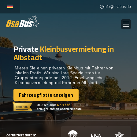
Skip
info@osabus.de
to
content
Private
Kleinbusvermietung in
Show dropdown
BUSVERMIETUNG
Albstadt
Show dropdown
REISEZIELE
Mieten Sie einen privaten Kleinbus mit Fahrer von
lokalen Profis. Wir sind Ihre Spezialisten für
Gruppentransporte seit 2012. Erschwingliche
Kleinbusvermietung mit Fahrer in Albstadt.
FLOTTE
Fahrzeugflotte anzeigen
Fahrzeugflotte anzeigen
KONTAKTIEREN SIE UNS
KONTAKTIEREN SIE UNS
Zertifiziert durch: