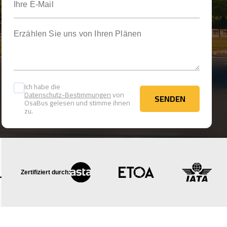
Erzählen Sie uns von Ihren Plänen
Ich habe die
Datenschutz-Bestimmungen
von
SENDEN
OsaBus gelesen und stimme ihnen
SENDEN
zu.
Zertifiziert durch: