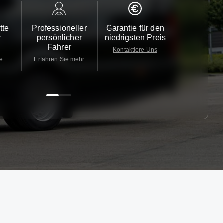
tte
Professioneller
Garantie für den
Kundendi
r
persönlicher
niedrigsten Preis
24/7
Fahrer
Kontaktiere Uns
Kontaktiere
te
Erfahren Sie mehr