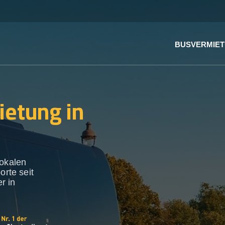
BUSVERMIE
ietung in
lokalen
orte seit
r in