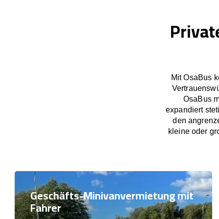
Privat
Mit OsaBus k
Vertrauenswü
OsaBus ma
expandiert ste
den angrenze
kleine oder gr
Geschäfts-Minivanvermietung mit
Fahrer