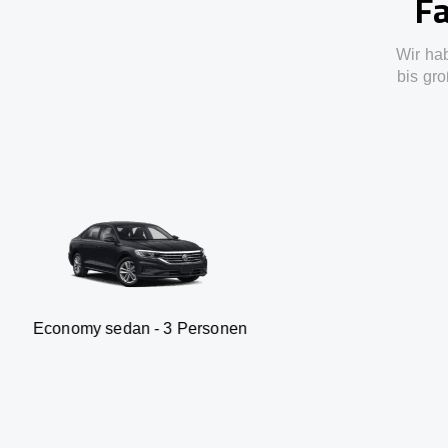
Fa
Wir ha
bis gro
dan - 3 Personen
Van - 7 