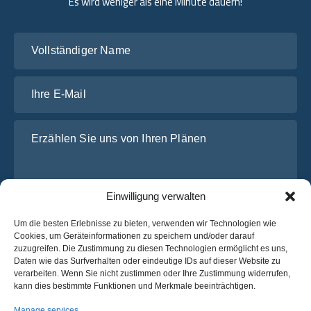
Es wird weniger als eine Minute dauern!
Vollständiger Name
Ihre E-Mail
Erzählen Sie uns von Ihren Plänen
Einwilligung verwalten
Um die besten Erlebnisse zu bieten, verwenden wir Technologien wie
Cookies, um Geräteinformationen zu speichern und/oder darauf
zuzugreifen. Die Zustimmung zu diesen Technologien ermöglicht es uns,
Daten wie das Surfverhalten oder eindeutige IDs auf dieser Website zu
Ich habe die
Datenschutz-Bestimmungen
von OsaBus
verarbeiten. Wenn Sie nicht zustimmen oder Ihre Zustimmung widerrufen,
gelesen und stimme ihnen zu.
kann dies bestimmte Funktionen und Merkmale beeinträchtigen.
Manage services