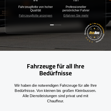
Fahrzeugflotte von hoher
Professioneller
Gara
Qualität
persönlicher Fahrer
nied
Fahrzeugflotte anzeigen
Erfahren Sie mehr
Kon
Fahrzeuge für all Ihre
Bedürfnisse
Wir haben die notwendigen Fahrzeuge für alle Ihre
Bedürfnisse. Von kleinen bis großen Kleinbussen.
Alle Dienstleistungen sind privat und mit
Chauffeur.