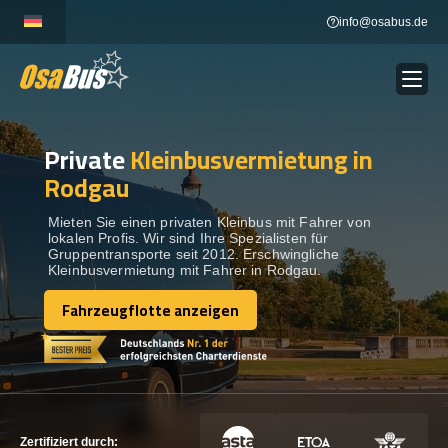
Skip
info@osabus.de
to
content
Private
Kleinbusvermietung in
Show dropdown
BUSVERMIETUNG
Rodgau
Show dropdown
REISEZIELE
Mieten Sie einen privaten Kleinbus mit Fahrer von
lokalen Profis. Wir sind Ihre Spezialisten für
Gruppentransporte seit 2012. Erschwingliche
Kleinbusvermietung mit Fahrer in Rodgau.
FLOTTE
Fahrzeugflotte anzeigen
Fahrzeugflotte anzeigen
KONTAKTIEREN SIE UNS
KONTAKTIEREN SIE UNS
Zertifiziert durch: