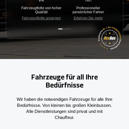
Fahrzeugflotte von hoher
Professioneller
Gara
Qualität
persönlicher Fahrer
nied
Fahrzeugflotte anzeigen
Erfahren Sie mehr
Kon
Fahrzeuge für all Ihre
Bedürfnisse
Wir haben die notwendigen Fahrzeuge für alle Ihre
Bedürfnisse. Von kleinen bis großen Kleinbussen.
Alle Dienstleistungen sind privat und mit
Chauffeur.