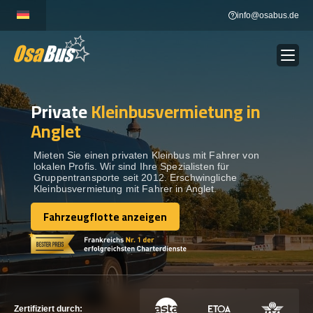
Skip
info@osabus.de
to
content
Private
Kleinbusvermietung in
Show dropdown
BUSVERMIETUNG
Anglet
Show dropdown
REISEZIELE
Mieten Sie einen privaten Kleinbus mit Fahrer von
lokalen Profis. Wir sind Ihre Spezialisten für
Gruppentransporte seit 2012. Erschwingliche
Kleinbusvermietung mit Fahrer in Anglet.
FLOTTE
Fahrzeugflotte anzeigen
Fahrzeugflotte anzeigen
KONTAKTIEREN SIE UNS
KONTAKTIEREN SIE UNS
Zertifiziert durch: