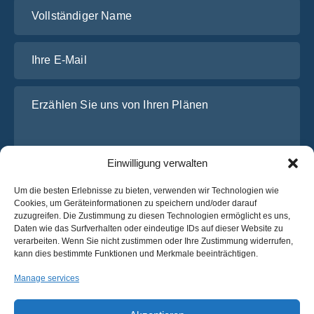
Vollständiger Name
Ihre E-Mail
Erzählen Sie uns von Ihren Plänen
Einwilligung verwalten
Um die besten Erlebnisse zu bieten, verwenden wir Technologien wie
Cookies, um Geräteinformationen zu speichern und/oder darauf
zuzugreifen. Die Zustimmung zu diesen Technologien ermöglicht es uns,
Daten wie das Surfverhalten oder eindeutige IDs auf dieser Website zu
Ich habe die
Datenschutz-Bestimmungen
von OsaBus
verarbeiten. Wenn Sie nicht zustimmen oder Ihre Zustimmung widerrufen,
gelesen und stimme ihnen zu.
kann dies bestimmte Funktionen und Merkmale beeinträchtigen.
Ein Angebot einholen
Manage services
Ein Angebot einholen