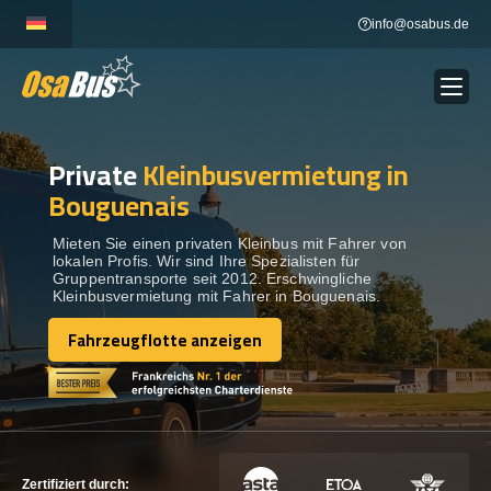
Skip
info@osabus.de
to
content
Private
Kleinbusvermietung in
Show dropdown
BUSVERMIETUNG
Bouguenais
Show dropdown
REISEZIELE
Mieten Sie einen privaten Kleinbus mit Fahrer von
lokalen Profis. Wir sind Ihre Spezialisten für
Gruppentransporte seit 2012. Erschwingliche
Kleinbusvermietung mit Fahrer in Bouguenais.
FLOTTE
Fahrzeugflotte anzeigen
Fahrzeugflotte anzeigen
KONTAKTIEREN SIE UNS
KONTAKTIEREN SIE UNS
Zertifiziert durch: