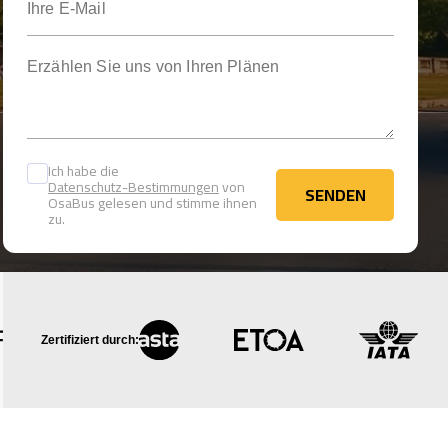
Erzählen Sie uns von Ihren Plänen
Ich habe die
Datenschutz-Bestimmungen
von
SENDEN
OsaBus gelesen und stimme ihnen
SENDEN
zu.
Zertifiziert durch: