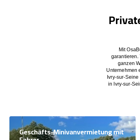
Privat
Mit OsaB
garantieren.
ganzen We
Unternehmen ex
Ivry-sur-Sein
in Ivry-sur-S
Geschäfts-Minivanvermietung mit
Fahrer