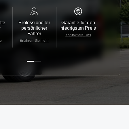
tte
Professioneller
Garantie für den
Kundendi
r
persönlicher
niedrigsten Preis
24/7
Fahrer
Kontaktiere Uns
Kontaktiere
te
Erfahren Sie mehr