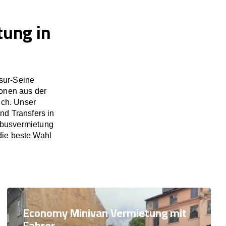
tung in
sur-Seine
ionen aus der
ich. Unser
nd Transfers in
nbusvermietung
die beste Wahl
Economy Minivan Vermietung mit
Fahrer