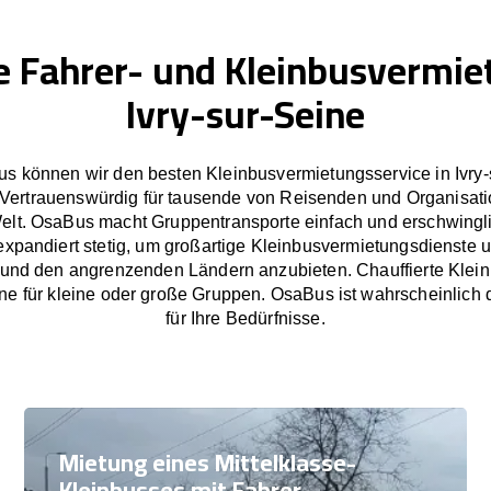
e Fahrer- und Kleinbusvermie
Ivry-sur-Seine
us können wir den besten Kleinbusvermietungsservice in Ivry-
 Vertrauenswürdig für tausende von Reisenden und Organisat
lt. OsaBus macht Gruppentransporte einfach und erschwingl
pandiert stetig, um großartige Kleinbusvermietungsdienste u
e und den angrenzenden Ländern anzubieten. Chauffierte Klei
eine für kleine oder große Gruppen. OsaBus ist wahrscheinlich 
für Ihre Bedürfnisse.
Mietung eines Mittelklasse-
Kleinbusses mit Fahrer