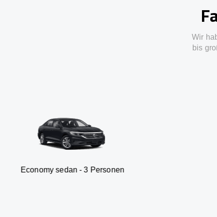
Fa
Wir ha
bis gro
sedan - 3 Personen
Van -