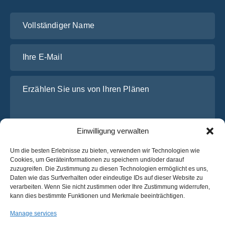
Vollständiger Name
Ihre E-Mail
Erzählen Sie uns von Ihren Plänen
Einwilligung verwalten
Um die besten Erlebnisse zu bieten, verwenden wir Technologien wie
Cookies, um Geräteinformationen zu speichern und/oder darauf
zuzugreifen. Die Zustimmung zu diesen Technologien ermöglicht es uns,
Daten wie das Surfverhalten oder eindeutige IDs auf dieser Website zu
Ich habe die
Datenschutz-Bestimmungen
von OsaBus
verarbeiten. Wenn Sie nicht zustimmen oder Ihre Zustimmung widerrufen,
gelesen und stimme ihnen zu.
kann dies bestimmte Funktionen und Merkmale beeinträchtigen.
Ein Angebot einholen
Manage services