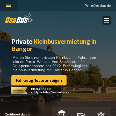
Skip
info@osabus.de
to
content
Private
Kleinbusvermietung in
Show dropdown
BUSVERMIETUNG
Bangor
Show dropdown
REISEZIELE
Mieten Sie einen privaten Kleinbus mit Fahrer von
lokalen Profis. Wir sind Ihre Spezialisten für
Gruppentransporte seit 2012. Erschwingliche
Kleinbusvermietung mit Fahrer in Bangor.
FLOTTE
Fahrzeugflotte anzeigen
Fahrzeugflotte anzeigen
KONTAKTIEREN SIE UNS
KONTAKTIEREN SIE UNS
Zertifiziert durch: