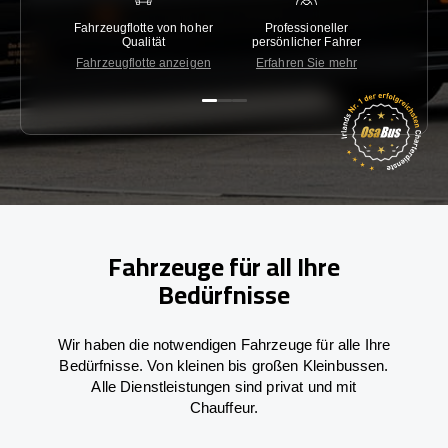
Fahrzeugflotte von hoher
Professioneller
Gara
Qualität
persönlicher Fahrer
nied
Fahrzeugflotte anzeigen
Erfahren Sie mehr
Kon
Fahrzeuge für all Ihre
Bedürfnisse
Wir haben die notwendigen Fahrzeuge für alle Ihre
Bedürfnisse. Von kleinen bis großen Kleinbussen.
Alle Dienstleistungen sind privat und mit
Chauffeur.