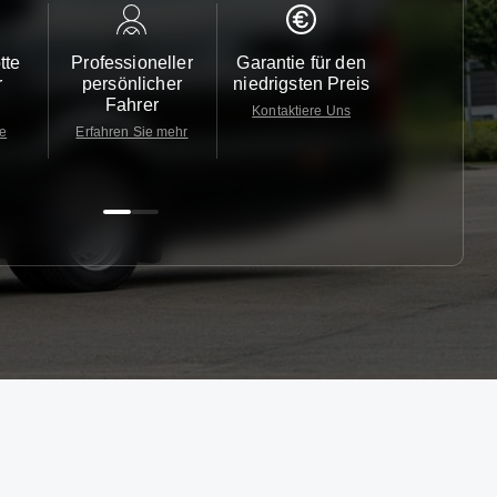
tte
Professioneller
Garantie für den
Kundendi
r
persönlicher
niedrigsten Preis
24/7
Fahrer
Kontaktiere Uns
Kontaktiere
te
Erfahren Sie mehr