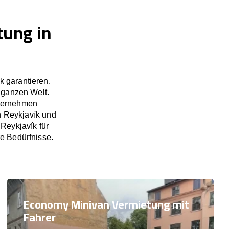
tung in
k garantieren.
 ganzen Welt.
nternehmen
n Reykjavík und
Reykjavík für
re Bedürfnisse.
Economy Minivan Vermietung mit
Fahrer