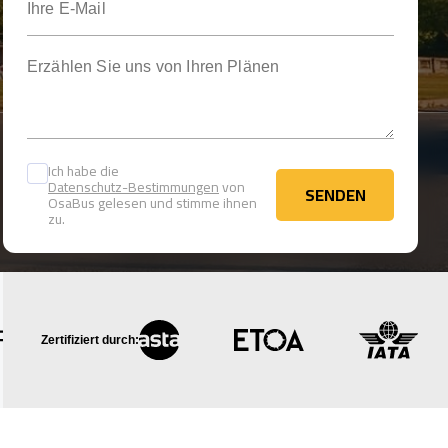
Erzählen Sie uns von Ihren Plänen
Ich habe die
Datenschutz-Bestimmungen
von
SENDEN
OsaBus gelesen und stimme ihnen
SENDEN
zu.
Zertifiziert durch: