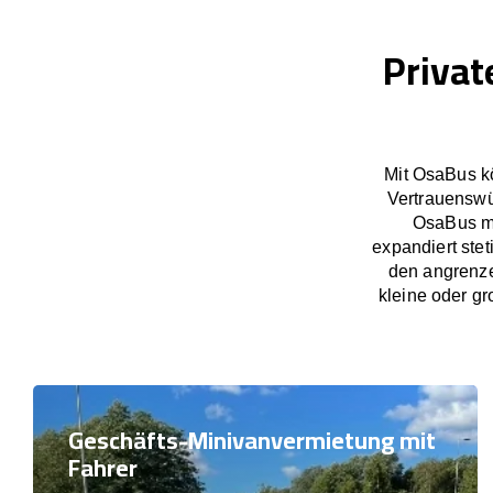
Privat
Mit OsaBus kö
Vertrauenswü
OsaBus ma
expandiert ste
den angrenze
kleine oder gr
Geschäfts-Minivanvermietung mit
Fahrer