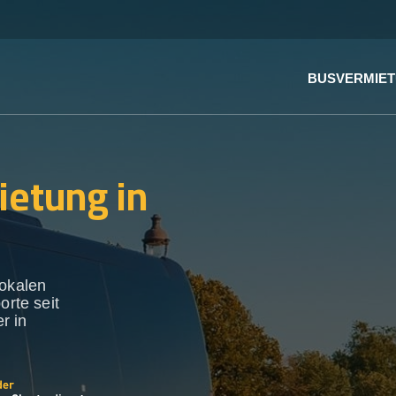
BUSVERMIE
ietung in
lokalen
orte seit
r in