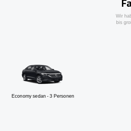
Fa
Wir ha
bis gro
sedan - 3 Personen
Van - 