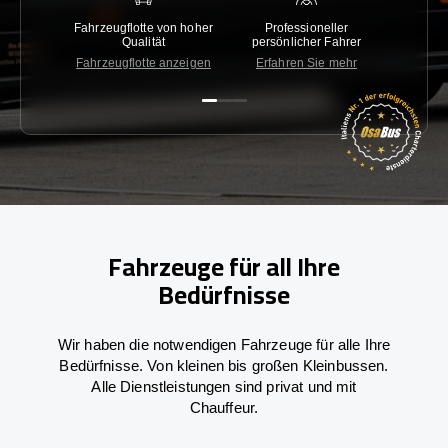
Fahrzeugflotte von hoher
Professioneller
Gara
Qualität
persönlicher Fahrer
nied
Fahrzeugflotte anzeigen
Erfahren Sie mehr
Kon
Fahrzeuge für all Ihre
Bedürfnisse
Wir haben die notwendigen Fahrzeuge für alle Ihre
Bedürfnisse. Von kleinen bis großen Kleinbussen.
Alle Dienstleistungen sind privat und mit
Chauffeur.