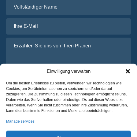
Vollständiger Name
Ihre E-Mail
Erzählen Sie uns von Ihren Plänen
Einwilligung verwalten
Um die besten Erlebnisse zu bieten, verwenden wir Technologien wie
Cookies, um Geräteinformationen zu speichern und/oder darauf
zuzugreifen. Die Zustimmung zu diesen Technologien ermöglicht es uns,
Daten wie das Surfverhalten oder eindeutige IDs auf dieser Website zu
Ich habe die
Datenschutz-Bestimmungen
von OsaBus
verarbeiten. Wenn Sie nicht zustimmen oder Ihre Zustimmung widerrufen,
gelesen und stimme ihnen zu.
kann dies bestimmte Funktionen und Merkmale beeinträchtigen.
Ein Angebot einholen
Manage services
Ein Angebot einholen