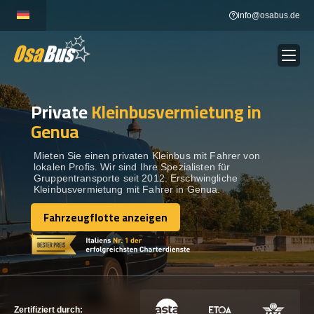
Skip
info@osabus.de
to
content
Private
Kleinbusvermietung in
Show dropdown
BUSVERMIETUNG
Genua
Show dropdown
REISEZIELE
Mieten Sie einen privaten Kleinbus mit Fahrer von
lokalen Profis. Wir sind Ihre Spezialisten für
Gruppentransporte seit 2012. Erschwingliche
Kleinbusvermietung mit Fahrer in Genua.
FLOTTE
Fahrzeugflotte anzeigen
Fahrzeugflotte anzeigen
KONTAKTIEREN SIE UNS
KONTAKTIEREN SIE UNS
Zertifiziert durch: