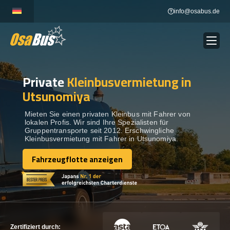
Skip
info@osabus.de
to
content
Private
Kleinbusvermietung in
Show dropdown
BUSVERMIETUNG
Utsunomiya
Show dropdown
REISEZIELE
Mieten Sie einen privaten Kleinbus mit Fahrer von
lokalen Profis. Wir sind Ihre Spezialisten für
Gruppentransporte seit 2012. Erschwingliche
Kleinbusvermietung mit Fahrer in Utsunomiya.
FLOTTE
Fahrzeugflotte anzeigen
Fahrzeugflotte anzeigen
KONTAKTIEREN SIE UNS
KONTAKTIEREN SIE UNS
Zertifiziert durch: