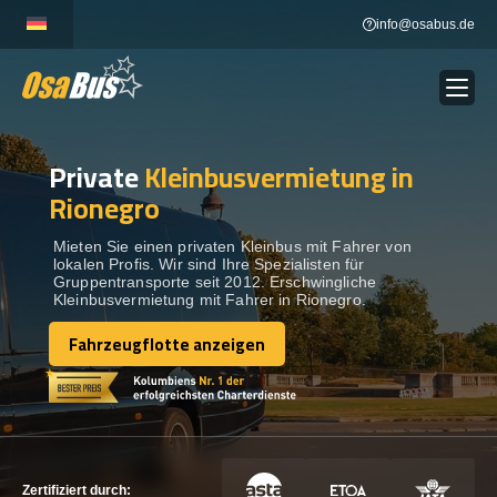
Skip
info@osabus.de
to
content
Private
Kleinbusvermietung in
Show dropdown
BUSVERMIETUNG
Rionegro
Show dropdown
REISEZIELE
Mieten Sie einen privaten Kleinbus mit Fahrer von
lokalen Profis. Wir sind Ihre Spezialisten für
Gruppentransporte seit 2012. Erschwingliche
Kleinbusvermietung mit Fahrer in Rionegro.
FLOTTE
Fahrzeugflotte anzeigen
Fahrzeugflotte anzeigen
KONTAKTIEREN SIE UNS
KONTAKTIEREN SIE UNS
Zertifiziert durch: