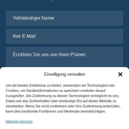
Vollständiger Name
Ihre E-Mail
Erzählen Sie uns von Ihren Plänen
Einwilligung verwalten
Um die besten Erlebnisse zu bieten, verwenden wir Technologien wie
Cookies, um Geräteinformationen zu speichern und/oder darauf
zuzugreifen. Die Zustimmung zu diesen Technologien ermöglicht es uns,
Daten wie das Surfverhalten oder eindeutige IDs auf dieser Website zu
verarbeiten. Wenn Sie nicht zustimmen oder Ihre Zustimmung widerrufen,
Ich habe die
Datenschutz-Bestimmungen
von OsaBus
kann dies bestimmte Funktionen und Merkmale beeinträchtigen.
gelesen und stimme ihnen zu.
Manage services
Ein Angebot einholen