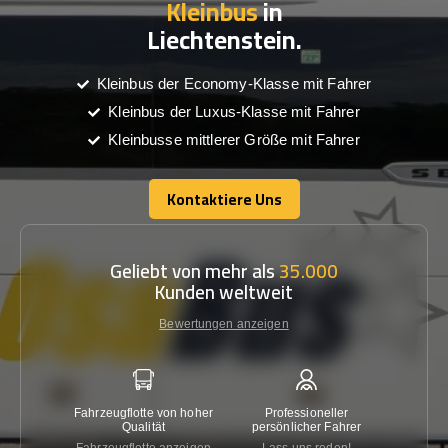
Kleinbus
in
Liechtenstein.
Kleinbus der Economy-Klasse mit Fahrer
Kleinbus der Luxus-Klasse mit Fahrer
Kleinbusse mittlerer Größe mit Fahrer
Kontaktiere Uns
Kontaktiere Uns
Geliebt von mehr als
35.000
Kunden weltweit
Bewertungen anzeigen
Fahrzeugflotte von hoher
Professioneller
Gara
Qualität
persönlicher Fahrer
nied
Fahrzeugflotte anzeigen
Lass uns reden!
Kon