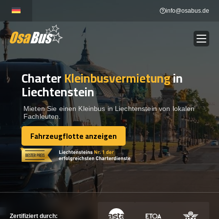
Skip
info@osabus.de
to
content
Charter
Kleinbusvermietung
in
Show dropdown
BUSVERMIETUNG
Liechtenstein
Show dropdown
REISEZIELE
Mieten Sie einen Kleinbus in Liechtenstein von lokalen
Fachleuten.
Fahrzeugflotte anzeigen
FLOTTE
Fahrzeugflotte anzeigen
KONTAKTIEREN SIE UNS
KONTAKTIEREN SIE UNS
Zertifiziert durch: