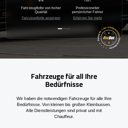
Fahrzeugflotte von hoher
Professioneller
Gara
Qualität
persönlicher Fahrer
nied
Fahrzeugflotte anzeigen
Erfahren Sie mehr
Kon
Fahrzeuge für all Ihre
Bedürfnisse
Wir haben die notwendigen Fahrzeuge für alle Ihre
Bedürfnisse. Von kleinen bis großen Kleinbussen.
Alle Dienstleistungen sind privat und mit
Chauffeur.