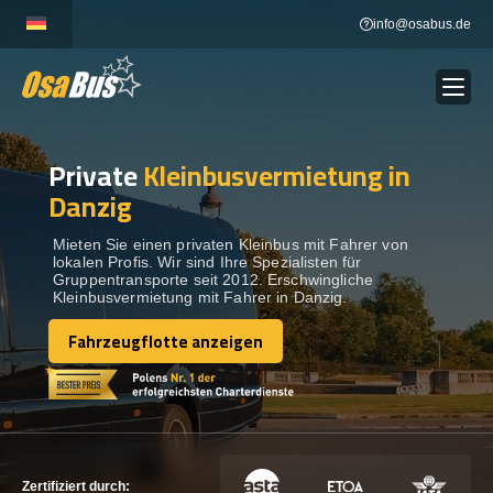
Skip
info@osabus.de
to
content
Private
Kleinbusvermietung in
Show dropdown
BUSVERMIETUNG
Danzig
Show dropdown
REISEZIELE
Mieten Sie einen privaten Kleinbus mit Fahrer von
lokalen Profis. Wir sind Ihre Spezialisten für
Gruppentransporte seit 2012. Erschwingliche
Kleinbusvermietung mit Fahrer in Danzig.
FLOTTE
Fahrzeugflotte anzeigen
Fahrzeugflotte anzeigen
KONTAKTIEREN SIE UNS
KONTAKTIEREN SIE UNS
Zertifiziert durch: