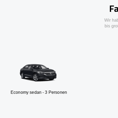
Fa
Wir ha
bis gro
sedan - 3 Personen
Van -