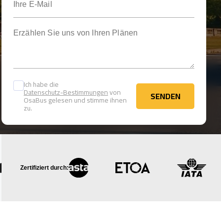
Erzählen Sie uns von Ihren Plänen
Ich habe die
Datenschutz-Bestimmungen
von
SENDEN
OsaBus gelesen und stimme ihnen
SENDEN
zu.
Zertifiziert durch: