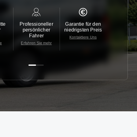
tte
Professioneller
Garantie für den
Kundendi
r
persönlicher
niedrigsten Preis
24/7
Fahrer
Kontaktiere Uns
Kontaktiere
te
Erfahren Sie mehr