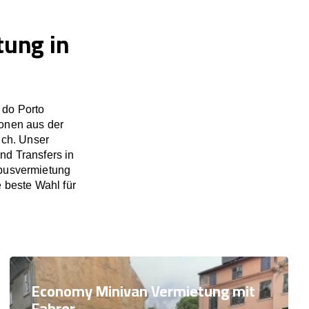
tung in
 do Porto
ionen aus der
ich. Unser
nd Transfers in
nbusvermietung
e beste Wahl für
Economy Minivan Vermietung mit
Fahrer