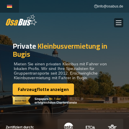
Skip
info@osabus.de
to
content
Private
Kleinbusvermietung in
Show dropdown
BUSVERMIETUNG
Bugis
Show dropdown
REISEZIELE
Mieten Sie einen privaten Kleinbus mit Fahrer von
lokalen Profis. Wir sind Ihre Spezialisten für
Gruppentransporte seit 2012. Erschwingliche
Kleinbusvermietung mit Fahrer in Bugis.
FLOTTE
Fahrzeugflotte anzeigen
Fahrzeugflotte anzeigen
KONTAKTIEREN SIE UNS
KONTAKTIEREN SIE UNS
Zertifiziert durch: