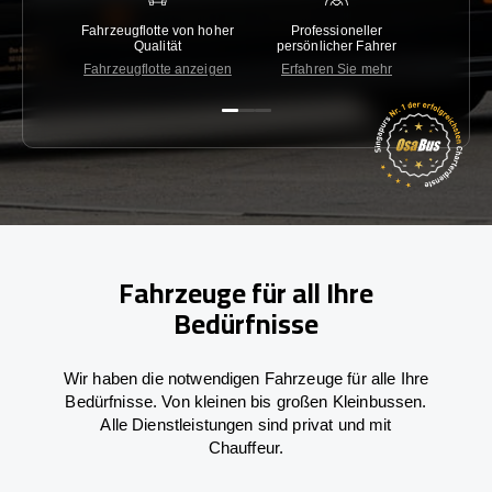
Fahrzeugflotte von hoher
Professioneller
Gara
Qualität
persönlicher Fahrer
nied
Fahrzeugflotte anzeigen
Erfahren Sie mehr
Kon
Fahrzeuge für all Ihre
Bedürfnisse
Wir haben die notwendigen Fahrzeuge für alle Ihre
Bedürfnisse. Von kleinen bis großen Kleinbussen.
Alle Dienstleistungen sind privat und mit
Chauffeur.