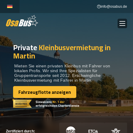
Skip
info@osabus.de
to
content
Private
Kleinbusvermietung in
Show dropdown
BUSVERMIETUNG
Martin
Show dropdown
REISEZIELE
Mieten Sie einen privaten Kleinbus mit Fahrer von
lokalen Profis. Wir sind Ihre Spezialisten für
Gruppentransporte seit 2012. Erschwingliche
Kleinbusvermietung mit Fahrer in Martin.
FLOTTE
Fahrzeugflotte anzeigen
Fahrzeugflotte anzeigen
KONTAKTIEREN SIE UNS
KONTAKTIEREN SIE UNS
Zertifiziert durch: