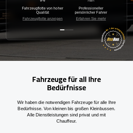
Fahrzeugflotte von hoher
Professioneller
Gara
Qualität
persönlicher Fahrer
nied
Fahrzeugflotte anzeigen
Erfahren Sie mehr
Kon
Fahrzeuge für all Ihre
Bedürfnisse
Wir haben die notwendigen Fahrzeuge für alle Ihre
Bedürfnisse. Von kleinen bis großen Kleinbussen.
Alle Dienstleistungen sind privat und mit
Chauffeur.