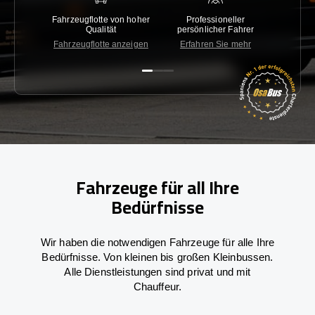
Fahrzeugflotte von hoher
Professioneller
Gara
Qualität
persönlicher Fahrer
nied
Fahrzeugflotte anzeigen
Erfahren Sie mehr
Kon
Fahrzeuge für all Ihre
Bedürfnisse
Wir haben die notwendigen Fahrzeuge für alle Ihre
Bedürfnisse. Von kleinen bis großen Kleinbussen.
Alle Dienstleistungen sind privat und mit
Chauffeur.