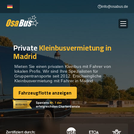
Skip
info@osabus.de
to
content
Private
Kleinbusvermietung in
Show dropdown
BUSVERMIETUNG
Madrid
Show dropdown
REISEZIELE
Mieten Sie einen privaten Kleinbus mit Fahrer von
lokalen Profis. Wir sind Ihre Spezialisten für
Gruppentransporte seit 2012. Erschwingliche
Kleinbusvermietung mit Fahrer in Madrid.
FLOTTE
Fahrzeugflotte anzeigen
Fahrzeugflotte anzeigen
KONTAKTIEREN SIE UNS
KONTAKTIEREN SIE UNS
Zertifiziert durch: