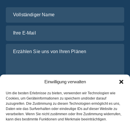
Vollständiger Name
Ihre E-Mail
Erzählen Sie uns von Ihren Plänen
Einwilligung verwalten
Um die besten Erlebnisse zu bieten, verwenden wir Technologien wie
Cookies, um Geräteinformationen zu speichern und/oder darauf
zuzugreifen. Die Zustimmung zu diesen Technologien ermöglicht es uns,
Ich habe die
Datenschutz-Bestimmungen
von OsaBus
Daten wie das Surfverhalten oder eindeutige IDs auf dieser Website zu
gelesen und stimme ihnen zu.
verarbeiten. Wenn Sie nicht zustimmen oder Ihre Zustimmung widerrufen,
kann dies bestimmte Funktionen und Merkmale beeinträchtigen.
Ein Angebot einholen