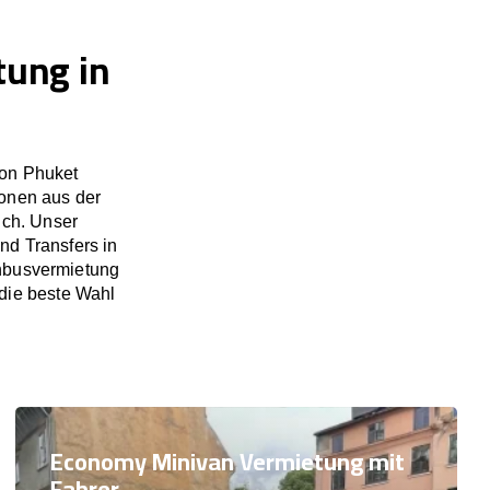
tung in
ion Phuket
ionen aus der
ich. Unser
nd Transfers in
nbusvermietung
 die beste Wahl
Economy Minivan Vermietung mit
Fahrer