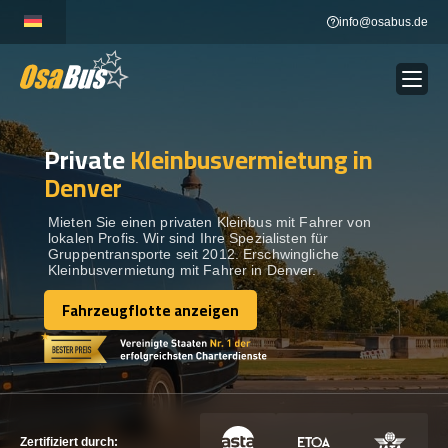
Skip
info@osabus.de
to
content
Private
Kleinbusvermietung in
Show dropdown
BUSVERMIETUNG
Denver
Show dropdown
REISEZIELE
Mieten Sie einen privaten Kleinbus mit Fahrer von
lokalen Profis. Wir sind Ihre Spezialisten für
Gruppentransporte seit 2012. Erschwingliche
Kleinbusvermietung mit Fahrer in Denver.
FLOTTE
Fahrzeugflotte anzeigen
Fahrzeugflotte anzeigen
KONTAKTIEREN SIE UNS
KONTAKTIEREN SIE UNS
Zertifiziert durch: