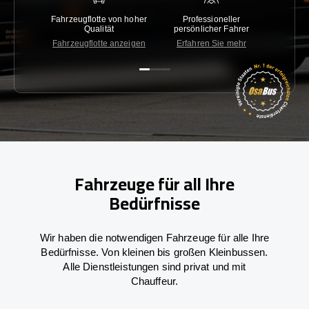
Fahrzeugflotte von hoher
Professioneller
Gara
Qualität
persönlicher Fahrer
nied
Fahrzeugflotte anzeigen
Erfahren Sie mehr
Kon
Fahrzeuge für all Ihre
Bedürfnisse
Wir haben die notwendigen Fahrzeuge für alle Ihre
Bedürfnisse. Von kleinen bis großen Kleinbussen.
Alle Dienstleistungen sind privat und mit
Chauffeur.