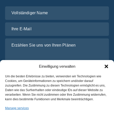
Vollständiger Name
Ihre E-Mail
Erzählen Sie uns von Ihren Plänen
Einwilligung verwalten
Um die besten Erlebnisse zu bieten, verwenden wir Technologien wie
Cookies, um Geräteinformationen zu speichern und/oder darauf
zuzugreifen. Die Zustimmung zu diesen Technologien ermöglicht es uns,
Daten wie das Surfverhalten oder eindeutige IDs auf dieser Website zu
Ich habe die
Datenschutz-Bestimmungen
von OsaBus
verarbeiten. Wenn Sie nicht zustimmen oder Ihre Zustimmung widerrufen,
gelesen und stimme ihnen zu.
kann dies bestimmte Funktionen und Merkmale beeinträchtigen.
Ein Angebot einholen
Manage services