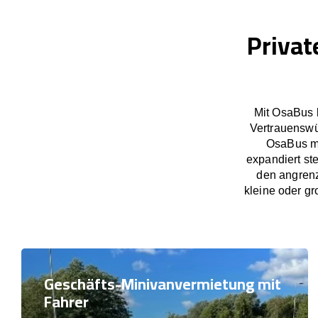
Privat
Mit OsaBus 
Vertrauenswü
OsaBus ma
expandiert st
den angrenz
kleine oder gr
Geschäfts-Minivanvermietung mit
Fahrer