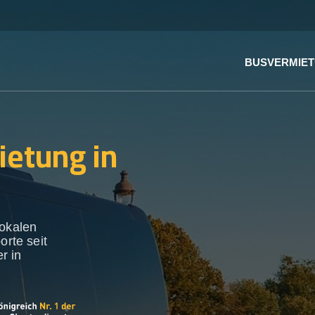
BUSVERMIE
ietung in
lokalen
orte seit
r in