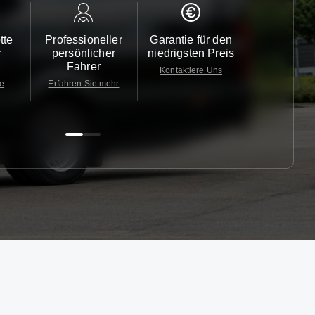
tte
Professioneller
Garantie für den
Kundendi
r
persönlicher
niedrigsten Preis
24/7
Fahrer
Kontaktiere Uns
Kontaktiere
te
Erfahren Sie mehr