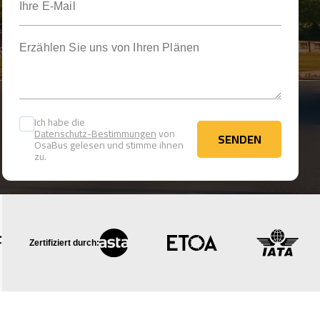
Erzählen Sie uns von Ihren Plänen
Ich habe die
Datenschutz-Bestimmungen
von
SENDEN
OsaBus gelesen und stimme ihnen
SENDEN
zu.
Zertifiziert durch: