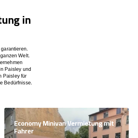
tung in
garantieren.
 ganzen Welt.
nternehmen
in Paisley und
 Paisley für
re Bedürfnisse.
Economy Minivan Vermietung mit
Fahrer