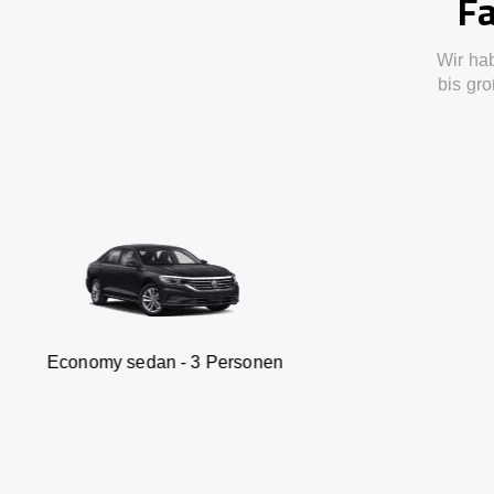
Fa
Wir ha
bis gro
sedan - 3 Personen
Van -