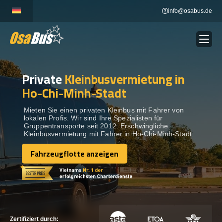
Skip
info@osabus.de
to
content
Private
Kleinbusvermietung in
Show dropdown
BUSVERMIETUNG
Ho-Chi-Minh-Stadt
Show dropdown
REISEZIELE
Mieten Sie einen privaten Kleinbus mit Fahrer von
lokalen Profis. Wir sind Ihre Spezialisten für
Gruppentransporte seit 2012. Erschwingliche
Kleinbusvermietung mit Fahrer in Ho-Chi-Minh-Stadt.
FLOTTE
Fahrzeugflotte anzeigen
Fahrzeugflotte anzeigen
KONTAKTIEREN SIE UNS
KONTAKTIEREN SIE UNS
Zertifiziert durch: