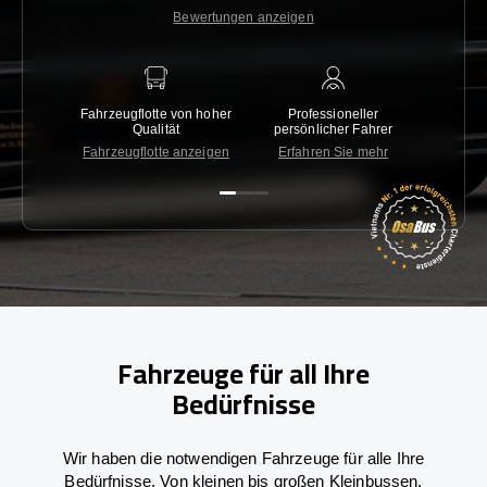
Bewertungen anzeigen
Fahrzeugflotte von hoher
Professioneller
Gara
Qualität
persönlicher Fahrer
nied
Fahrzeugflotte anzeigen
Erfahren Sie mehr
Kon
Fahrzeuge für all Ihre
Bedürfnisse
Wir haben die notwendigen Fahrzeuge für alle Ihre
Bedürfnisse. Von kleinen bis großen Kleinbussen.