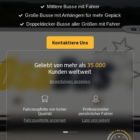
Mittlere Busse mit Fahrer
Große Busse mit Anhängern für mehr Gepäck
Doppeldecker-Busse aller Größen mit Fahrer
Kontaktiere Uns
Kontaktiere Uns
Geliebt von mehr als
35.000
Kunden weltweit
Bewertungen anzeigen
Fahrzeugflotte von hoher
Professioneller
Gara
Qualität
persönlicher Fahrer
nied
Fahrzeugflotte anzeigen
Lass uns reden!
Kon