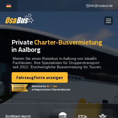
Skip
info@osabus.de
to
content
Private
Charter-Busvermietung
Show dropdown
BUSVERMIETUNG
in Aalborg
Show dropdown
REISEZIELE
Mieten Sie einen Reisebus in Aalborg von lokalen
Fachleuten. Ihre Spezialisten für Gruppentransport
seit 2012. Erschwingliche Busvermietung für Touren.
FLOTTE
Fahrzeugflotte anzeigen
Fahrzeugflotte anzeigen
KONTAKTIEREN SIE UNS
KONTAKTIEREN SIE UNS
Zertifiziert durch: