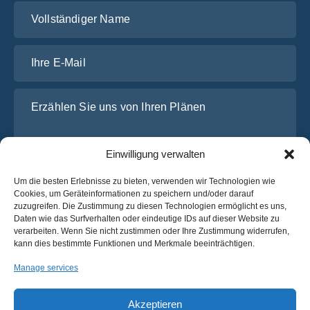
Vollständiger Name
Ihre E-Mail
Erzählen Sie uns von Ihren Plänen
Einwilligung verwalten
Um die besten Erlebnisse zu bieten, verwenden wir Technologien wie
Cookies, um Geräteinformationen zu speichern und/oder darauf
zuzugreifen. Die Zustimmung zu diesen Technologien ermöglicht es uns,
Daten wie das Surfverhalten oder eindeutige IDs auf dieser Website zu
verarbeiten. Wenn Sie nicht zustimmen oder Ihre Zustimmung widerrufen,
Ich habe die
Datenschutz-Bestimmungen
von OsaBus
kann dies bestimmte Funktionen und Merkmale beeinträchtigen.
gelesen und stimme ihnen zu.
Manage services
Ein Angebot einholen
Ein Angebot einholen
Akzeptieren