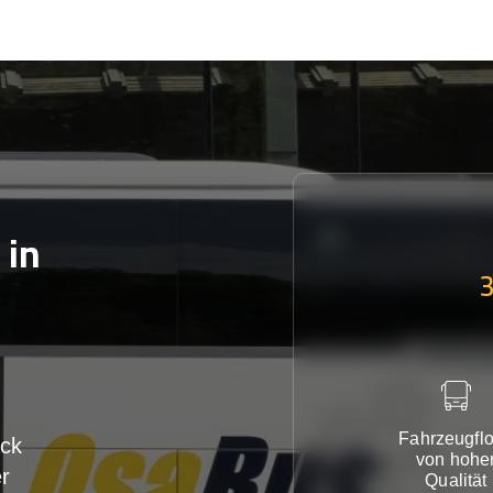
in
Fahrzeugflo
ck
von hohe
r
Qualität