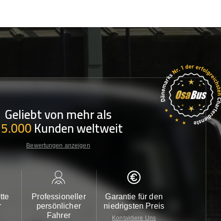
Geliebt von mehr als
35.000
Kunden weltweit
Bewertungen anzeigen
tte
Professioneller
Garantie für den
Kundendi
r
persönlicher
niedrigsten Preis
24/7
Fahrer
Kontaktiere Uns
Kontaktiere