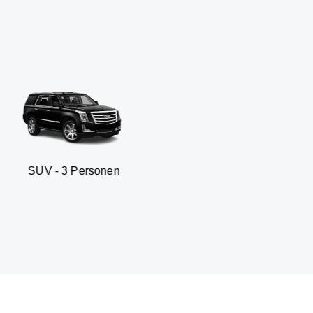
 Personen
Business sedan 