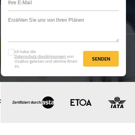
Erzählen Sie uns von Ihren Plänen
Ich habe die
Datenschutz-Bestimmungen
von
SENDEN
OsaBus gelesen und stimme ihnen
SENDEN
zu.
Zertifiziert durch: