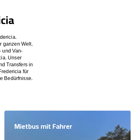
cia
dericia.
r ganzen Welt.
- und Van-
cia. Unser
d Transfers in
redericia für
re Bedürfnisse.
Mietbus mit Fahrer