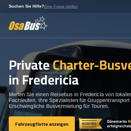
Skip
Suchen Sie Hilfe?
Eine Frage stellen
to
content
Private
Charter-Busv
in Fredericia
Mieten Sie einen Reisebus in Fredericia von lokale
Fachleuten. Ihre Spezialisten für Gruppentransport 
Erschwingliche Busvermietung für Touren.
Fahrzeugflotte anzeigen
Fahrzeugflotte anzeigen