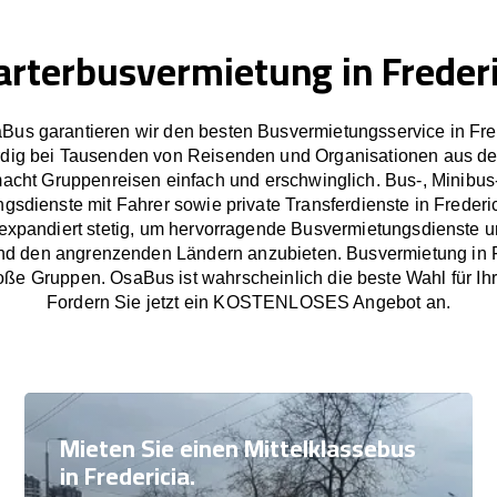
arterbusvermietung in Frederi
Bus garantieren wir den besten Busvermietungsservice in Fre
dig bei Tausenden von Reisenden und Organisationen aus de
cht Gruppenreisen einfach und erschwinglich. Bus-, Minibus
gsdienste mit Fahrer sowie private Transferdienste in Frederi
xpandiert stetig, um hervorragende Busvermietungsdienste un
nd den angrenzenden Ländern anzubieten. Busvermietung in F
oße Gruppen. OsaBus ist wahrscheinlich die beste Wahl für Ih
Fordern Sie jetzt ein KOSTENLOSES Angebot an.
Mieten Sie einen Mittelklassebus
in Fredericia.