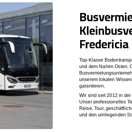
Busvermi
Kleinbusv
Fredericia
Top-Klasse Bodentranspo
und dem Nahen Osten. O
Busvermietungsunterneh
unserem lokalen Wissen 
garantieren.
Wir sind seit 2012 in de
Unser professionelles T
Reise, Tour, geschäftlic
und den umliegenden Stä