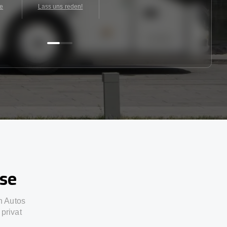
te
Lass uns reden!
sse
n Autos
privat