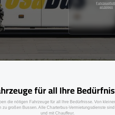
Fahrzeugflot
anzeigen
hrzeuge für all Ihre Bedürfni
ben die nötigen Fahrzeuge für all Ihre Bedürfnisse. Von kleine
in zu großen Bussen. Alle Charterbus-Vermietungsdienste sind 
und mit Chauffeur.